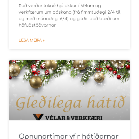
Það verður lokað hjá okkur í Vélum og
verkfærum um páskana (frá fimmtudegi 2/4 til
og með mánudegi 6/4) og gildir það bæði um
höfuðstöðvarnar
LESA MEIRA »
Opnunartímar yfir hátíðarnar