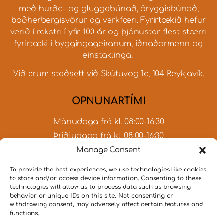
með hurða- og gluggabúnað, öryggisbúnað,
baðherbergisvörur og verkfæri. Fyrirtækið hefur
verið í rekstri í yfir 100 ár og þjónustar flest stærri
fyrirtæki í byggingageiranum, iðnaðarmenn og
einstaklinga.
Við erum staðsett við Skútuvog 1c, 104 Reykjavík.
OPNUNARTÍMI
Mánudaga frá kl. 08:00-16:30
Þriðjudaga frá kl. 08:00-16:30
Miðvikudaga frá kl. 08:00-16:30
Manage Consent
Fimmtudaga frá kl. 08:00-16:30
To provide the best experiences, we use technologies like cookies
Föstudaga frá kl. 08:00-15:00
to store and/or access device information. Consenting to these
technologies will allow us to process data such as browsing
Lokað um helgar
behavior or unique IDs on this site. Not consenting or
withdrawing consent, may adversely affect certain features and
functions.