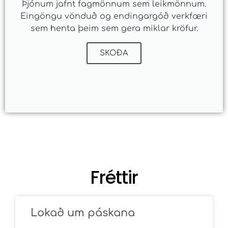
Þjónum jafnt fagmönnum sem leikmönnum.
Eingöngu vönduð og endingargóð verkfæri
sem henta þeim sem gera miklar kröfur.
SKOÐA
Fréttir
Lokað um páskana