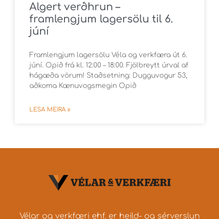
Algert verðhrun –
framlengjum lagersölu til 6.
júní
Framlengjum lagersölu Véla og verkfæra út 6.
júní. Opið frá kl. 12:00 – 18:00. Fjölbreytt úrval af
hágæða vörum! Staðsetning: Dugguvogur 53,
aðkoma Kænuvogsmegin Opið
LESA MEIRA »
Vélar og verkfæri ehf. er heild- og sérverslun