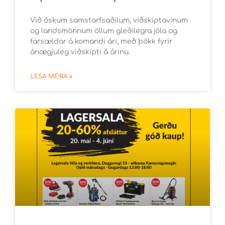
Við óskum samstarfsaðilum, viðskiptavinum
og landsmönnum öllum gleðilegra jóla og
farsældar á komandi ári, með þökk fyrir
ánægjuleg viðskipti á árinu.
LESA MEIRA »