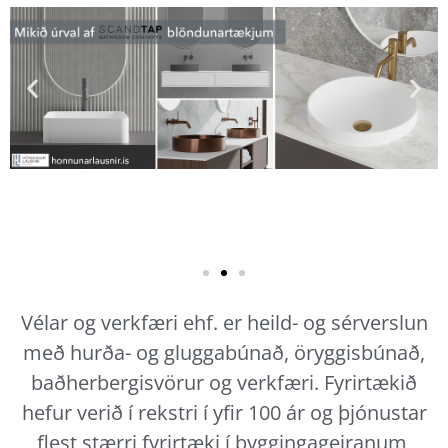
Vélar og verkfæri ehf. er heild- og sérverslun
með hurða- og gluggabúnað, öryggisbúnað,
baðherbergisvörur og verkfæri. Fyrirtækið
hefur verið í rekstri í yfir 100 ár og þjónustar
flest stærri fyrirtæki í byggingageiranum,