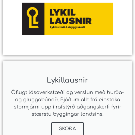
Lykillausnir
Öflugt lásaverkstæði og verslun með hurða-
og gluggabúnað. Bjóðum allt frá einstaka
stormjárni upp í rafstýrð aðgangskerfi fyrir
stærstu byggingar landsins.
SKOÐA