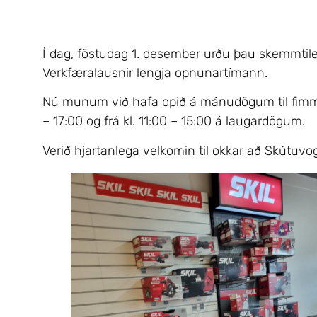
Í dag, föstudag 1. desember urðu þau skemmtile
Verkfæralausnir lengja opnunartímann.
Nú munum við hafa opið á mánudögum til fimmtu
– 17:00 og frá kl. 11:00 – 15:00 á laugardögum.
Verið hjartanlega velkomin til okkar að Skútuvog