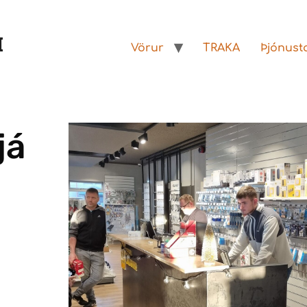
Vörur
TRAKA
Þjónust
já