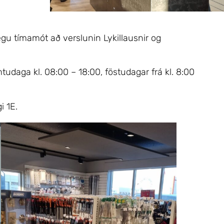
gu tímamót að verslunin Lykillausnir og
daga kl. 08:00 – 18:00, föstudagar frá kl. 8:00
i 1E.