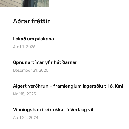
Aðrar fréttir
Lokað um páskana
Apríl 1, 2026
Opnunartímar yfir hátíðarnar
Desember 21, 2025
Algert verðhrun – framlengjum lagersölu til 6. júní
Maí 15, 2025
Vinningshafi í leik okkar á Verk og vit
Apríl 24, 2024