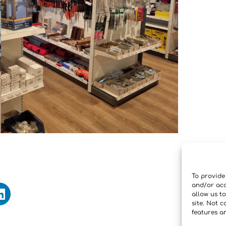
To provide
and/or acc
allow us t
site. Not 
features a