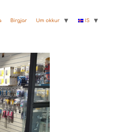
a
Birgjar
Um okkur
IS