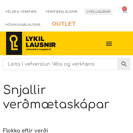
0
VÉLAR & VERKFÆRI
VERKFÆRALAUSNIR
LYKILLAUSNIR
OUTLET
HÖNNUNARLAUSNIR
Snjallir
verðmætaskápar
Flokka eftir verði