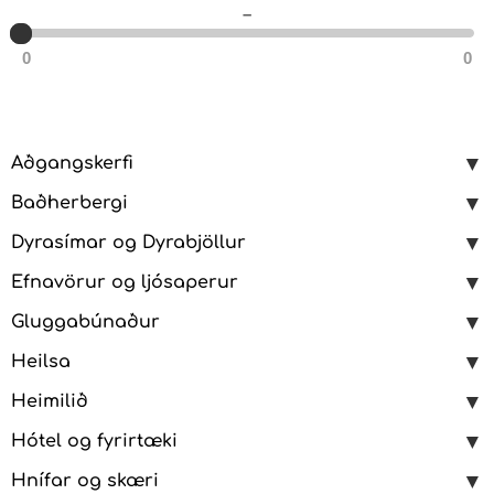
–
0
0
Aðgangskerfi
Baðherbergi
Dyrasímar og Dyrabjöllur
Efnavörur og ljósaperur
Gluggabúnaður
Heilsa
Heimilið
Hótel og fyrirtæki
Hnífar og skæri