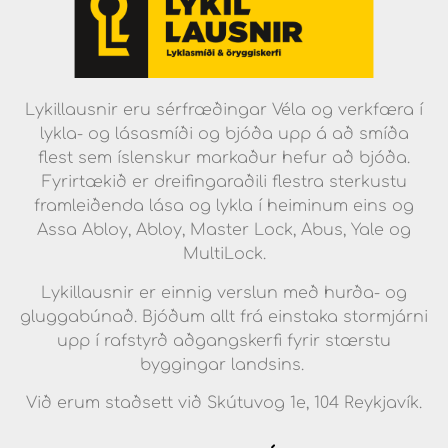
Lykillausnir eru sérfræðingar Véla og verkfæra í
lykla- og lásasmíði og bjóða upp á að smíða
flest sem íslenskur markaður hefur að bjóða.
Fyrirtækið er dreifingaraðili flestra sterkustu
framleiðenda lása og lykla í heiminum eins og
Assa Abloy, Abloy, Master Lock, Abus, Yale og
MultiLock.
Lykillausnir er einnig verslun með hurða- og
gluggabúnað. Bjóðum allt frá einstaka stormjárni
upp í rafstyrð aðgangskerfi fyrir stærstu
byggingar landsins.
Við erum staðsett við Skútuvog 1e, 104 Reykjavík.