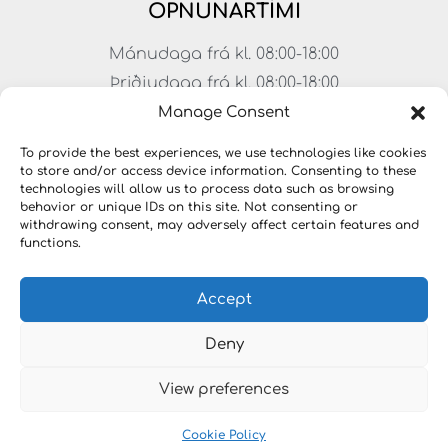
OPNUNARTÍMI
Mánudaga frá kl. 08:00-18:00
Þriðjudaga frá kl. 08:00-18:00
Miðvikudaga frá kl. 08:00-18:00
Manage Consent
Fimmtudaga frá kl. 08:00-18:00
To provide the best experiences, we use technologies like cookies
Föstudaga frá kl. 08:00-17:00
to store and/or access device information. Consenting to these
technologies will allow us to process data such as browsing
Laugardagar frá kl. 11:00-15:00
behavior or unique IDs on this site. Not consenting or
withdrawing consent, may adversely affect certain features and
functions.
Accept
Deny
View preferences
Copyright © 2023 LYKILLAUSNIR. Öll réttindi áskilin
Cookie Policy