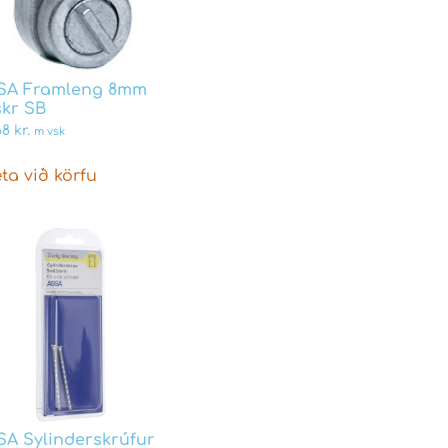
A Framleng 8mm
skr SB
68
kr.
m vsk
ta við körfu
SA Sylinderskrúfur