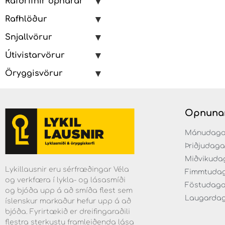
Rafdrifnir opnarar
Rafhlöður
Snjallvörur
Útivistarvörur
Öryggisvörur
Opnuna
Mánudaga fr
Þriðjudaga f
Miðvikudaga
Lykillausnir eru sérfræðingar Véla
Fimmtudaga 
og verkfæra í lykla- og lásasmíði
Föstudagar 
og bjóða upp á að smíða flest sem
Laugardaga 
íslenskur markaður hefur upp á að
bjóða. Fyrirtækið er dreifingaraðili
flestra sterkustu framleiðenda lása