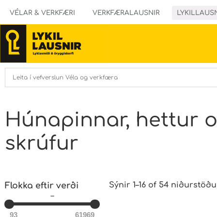
VÉLAR & VERKFÆRI
VERKFÆRALAUSNIR
LYKILLAUS
Húnapinnar, hettur 
skrúfur
Flokka eftir verði
Sýnir 1–16 of 54 niðurstöðu
–
93
61969