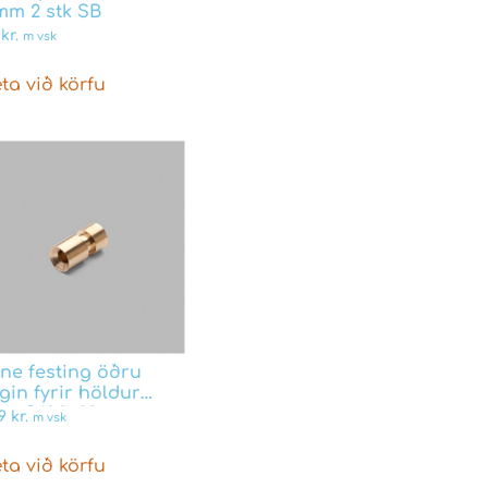
mm 2 stk SB
9
kr.
m vsk
ta við körfu
ine festing öðru
in fyrir höldur
sh Q10.9x22mm
09
kr.
m vsk
ta við körfu