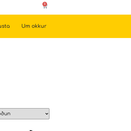
0
usta
Um okkur