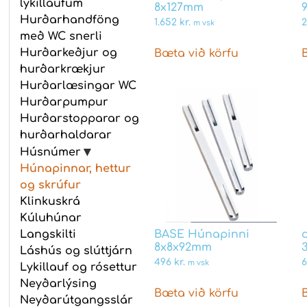
lykillaufum
8x127mm
Hurðarhandföng
1.652
kr.
2
m vsk
með WC snerli
Hurðarkeðjur og
Bæta við körfu
hurðarkrækjur
Hurðarlæsingar WC
Hurðarpumpur
Hurðarstopparar og
hurðarhaldarar
Húsnúmer
Húnapinnar, hettur
og skrúfur
Klinkuskrá
Kúluhúnar
BASE Húnapinni
Langskilti
8x8x92mm
Láshús og slúttjárn
496
kr.
6
m vsk
Lykillauf og rósettur
Neyðarlýsing
Bæta við körfu
Neyðarútgangsslár