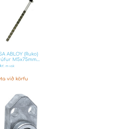
SA ABLOY (Ruko)
rúfur M5x75mm
anflex
kr.
m vsk
ta við körfu