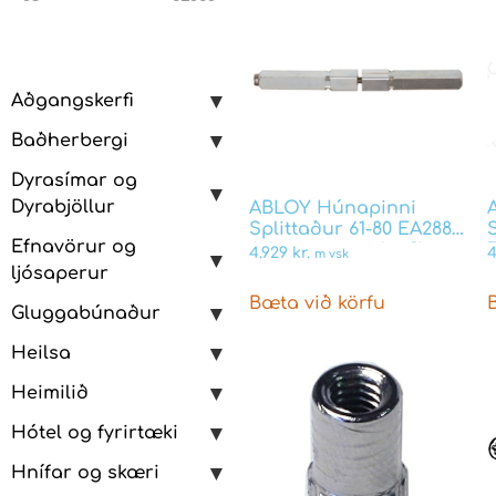
Aðgangskerfi
Baðherbergi
Dyrasímar og
Dyrabjöllur
ABLOY Húnapinni
Splittaður 61-80 EA288
Efnavörur og
Ath eingöngu leyfilegt
4.929
kr.
4
m vsk
að nota með Abloy
ljósaperur
láshúsum
Bæta við körfu
Gluggabúnaður
Heilsa
Heimilið
Hótel og fyrirtæki
Hnífar og skæri