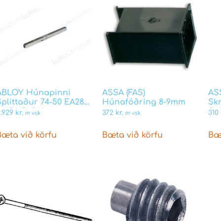
ABLOY Húnapinni
ASSA (FAS)
AS
Splittaður 74-50 EA288
Húnafóðring 8-9mm
Sk
74/50 EL580
Sc
.929
kr.
372
kr.
310
m vsk
m vsk
Bæta við körfu
Bæta við körfu
Bæ