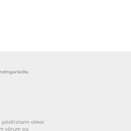
endingarleiða
d
í póstlistann okkar
jum vörum og