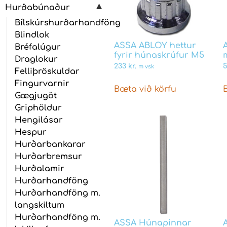
Hurðabúnaður
Bílskúrshurðarhandföng
Blindlok
ASSA ABLOY hettur
Bréfalúgur
fyrir húnaskrúfur M5
Draglokur
233
kr.
m vsk
Felliþröskuldar
Fingurvarnir
Bæta við körfu
Gægjugöt
Griphöldur
Hengilásar
Hespur
Hurðarbankarar
Hurðarbremsur
Hurðalamir
Hurðarhandföng
Hurðarhandföng m.
langskiltum
Hurðarhandföng m.
ASSA Húnapinnar