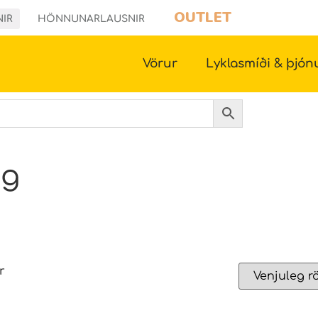
OUTLET
NIR
HÖNNUNARLAUSNIR
Vörur
Lyklasmíði & þjón
og
r