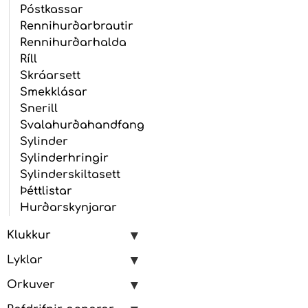
Póstkassar
Rennihurðarbrautir
Rennihurðarhalda
Ríll
Skráarsett
Smekklásar
Snerill
Svalahurðahandfang
Sylinder
Sylinderhringir
Sylinderskiltasett
Þéttlistar
Hurðarskynjarar
Klukkur
Lyklar
Orkuver