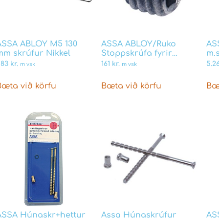
ASSA ABLOY M5 130
ASSA ABLOY/Ruko
ASS
mm skrúfur Nikkel
Stoppskrúfa fyrir
m.
hurðarhandfang
583
kr.
161
kr.
5.2
m vsk
m vsk
Bæta við körfu
Bæta við körfu
Bæ
ASSA Húnaskr+hettur
Assa Húnaskrúfur
AS