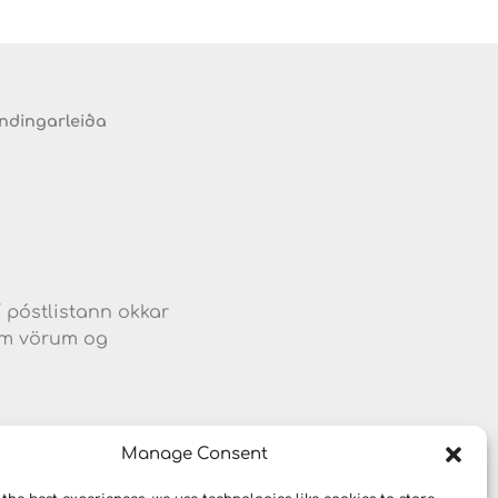
endingarleiða
d
í póstlistann okkar
jum vörum og
Manage Consent