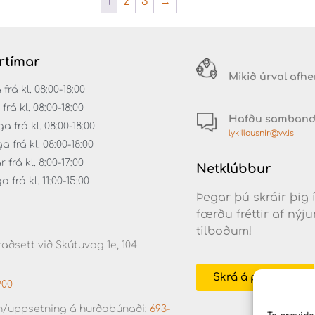
1
2
3
→
rtímar
Mikið úrval afh
á kl. 08:00-18:00
rá kl. 08:00-18:00
Hafðu samban
 frá kl. 08:00-18:00
lykillausnir@vv.is
frá kl. 08:00-18:00
frá kl. 8:00-17:00
Netklúbbur
frá kl. 11:00-15:00
Þegar þú skráir þig 
færðu fréttir af ný
tilboðum!
aðsett við Skútuvog 1e, 104
Skrá á póstlista
900
/uppsetning á hurðabúnaði:
693-