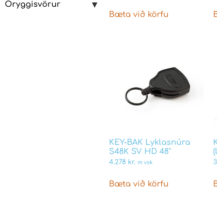
Öryggisvörur
Bæta við körfu
KEY-BAK Lyklasnúra
S48K SV HD 48″
(
4.278
kr.
m vsk
Bæta við körfu