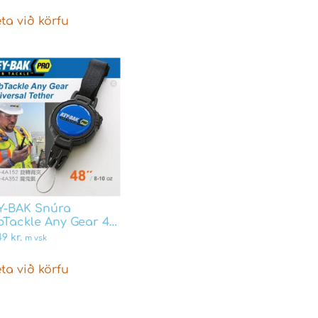
ta við körfu
Y-BAK Snúra
bTackle Any Gear 48″
p
49
kr.
m vsk
ta við körfu