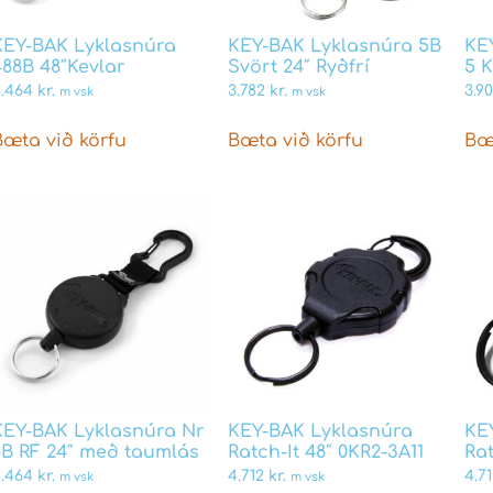
KEY-BAK Lyklasnúra
KEY-BAK Lyklasnúra 5B
KE
488B 48″Kevlar
Svört 24″ Ryðfrí
5 K
4.464
kr.
3.782
kr.
3.9
m vsk
m vsk
Bæta við körfu
Bæta við körfu
Bæ
KEY-BAK Lyklasnúra Nr
KEY-BAK Lyklasnúra
KE
8B RF 24″ með taumlás
Ratch-It 48″ 0KR2-3A11
Rat
4.464
kr.
4.712
kr.
4.7
m vsk
m vsk