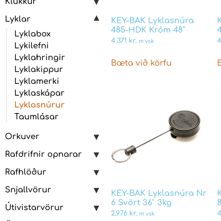
Klukkur
Lyklar
KEY-BAK Lyklasnúra
485-HDK Króm 48″
Lyklabox
4.371
kr.
m vsk
Lykilefni
Lyklahringir
Bæta við körfu
Lyklakippur
Lyklamerki
Lyklaskápar
Lyklasnúrur
Taumlásar
Orkuver
Rafdrifnir opnarar
Rafhlöður
Snjallvörur
KEY-BAK Lyklasnúra Nr
6 Svört 36″ 3kg
Útivistarvörur
2.976
kr.
m vsk