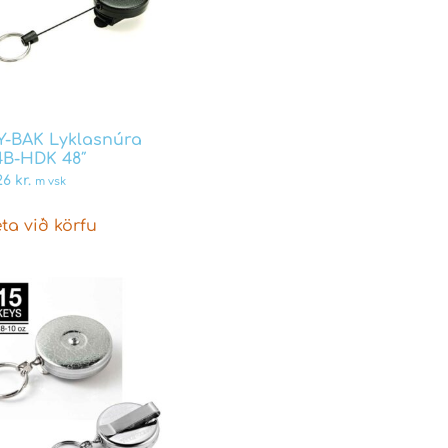
Y-BAK Lyklasnúra
4B-HDK 48″
26
kr.
m vsk
ta við körfu