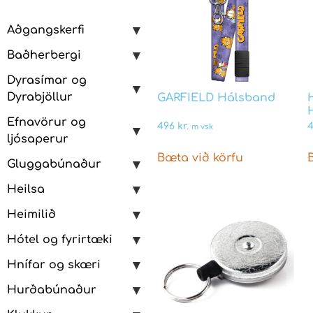
Aðgangskerfi
Baðherbergi
Dyrasímar og
Dyrabjöllur
GARFIELD Hálsband
Efnavörur og
496
kr.
m vsk
ljósaperur
Bæta við körfu
Gluggabúnaður
Heilsa
Heimilið
Hótel og fyrirtæki
Hnífar og skæri
Hurðabúnaður