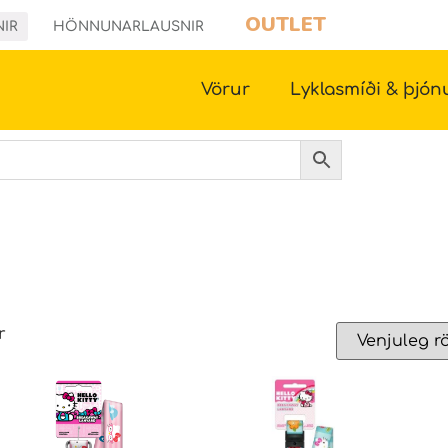
OUTLET
NIR
HÖNNUNARLAUSNIR
Vörur
Lyklasmíði & þjón
r