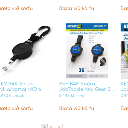
Bæta við körfu
Bæta við körfu
Bæ
KEY-BAK Snúra
KEY-BAK Snúra
KE
lykla/korta) MID 6
JobTackle Any Gear 36″
Jo
Clip
Cli
3.472
kr.
2.449
kr.
2.4
m vsk
m vsk
Bæta við körfu
Bæta við körfu
Bæ