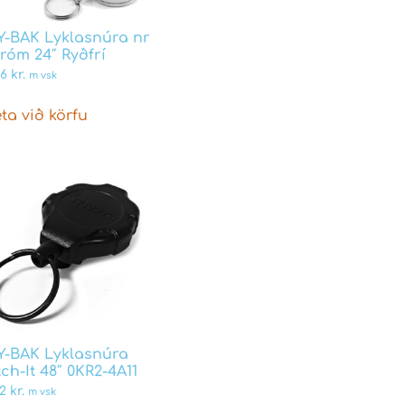
Y-BAK Lyklasnúra nr
róm 24″ Ryðfrí
06
kr.
m vsk
ta við körfu
Y-BAK Lyklasnúra
ch-It 48″ 0KR2-4A11
12
kr.
m vsk