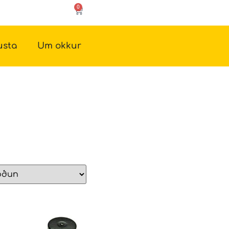
0
usta
Um okkur