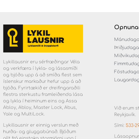
Opnuna
Mánudaga fr
Þriðjudaga f
Miðvikudaga
Lykillausnir eru sérfræðingar Véla
Fimmtudaga 
og verkfæra í lykla- og lásasmíði
Föstudagar 
og bjóða upp á að smíða flest sem
Laugardaga 
íslenskur markaður hefur upp á að
bjóða. Fyrirtækið er dreifingaraðili
flestra sterkustu framleiðenda lása
og lykla í heiminum eins og Assa
Abloy, Abloy, Master Lock, Abus,
Við erum st
Yale og MultiLock.
Reykjavík.
Lykillausnir er einnig verslun með
Sími:
533-2
hurða- og gluggabúnað. Bjóðum
Lásaopnun
allt frá einstaka stormjárni upp í