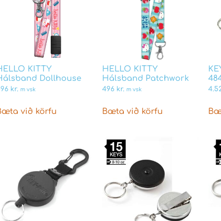
HELLO KITTY
HELLO KITTY
KE
Hálsband Dollhouse
Hálsband Patchwork
48
496
kr.
496
kr.
4.5
m vsk
m vsk
Bæta við körfu
Bæta við körfu
Bæ