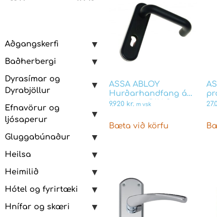
Aðgangskerfi
Baðherbergi
Dyrasímar og
ASSA ABLOY
AS
Dyrabjöllur
Hurðarhandfang á
pr
langskilti DIN Svart
9.920
kr.
27
m vsk
Efnavörur og
ljósaperur
Bæta við körfu
Bæ
Gluggabúnaður
Heilsa
Heimilið
Hótel og fyrirtæki
Hnífar og skæri