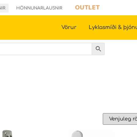
OUTLET
NIR
HÖNNUNARLAUSNIR
Vörur
Lyklasmíði & þjón