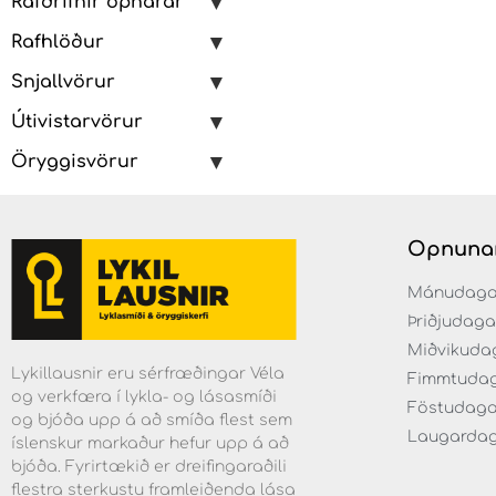
Rafdrifnir opnarar
Rafhlöður
Snjallvörur
Útivistarvörur
Öryggisvörur
Opnuna
Mánudaga fr
Þriðjudaga f
Miðvikudaga
Lykillausnir eru sérfræðingar Véla
Fimmtudaga 
og verkfæra í lykla- og lásasmíði
Föstudagar 
og bjóða upp á að smíða flest sem
Laugardaga 
íslenskur markaður hefur upp á að
bjóða. Fyrirtækið er dreifingaraðili
flestra sterkustu framleiðenda lása