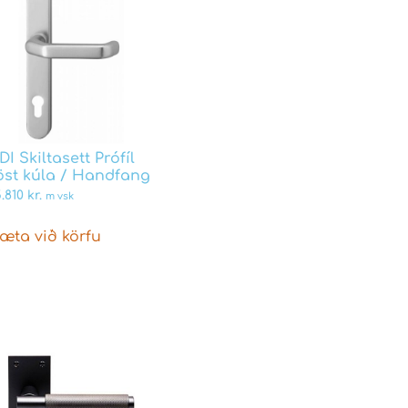
DI Skiltasett Prófíl
öst kúla / Handfang
5.810
kr.
m vsk
æta við körfu