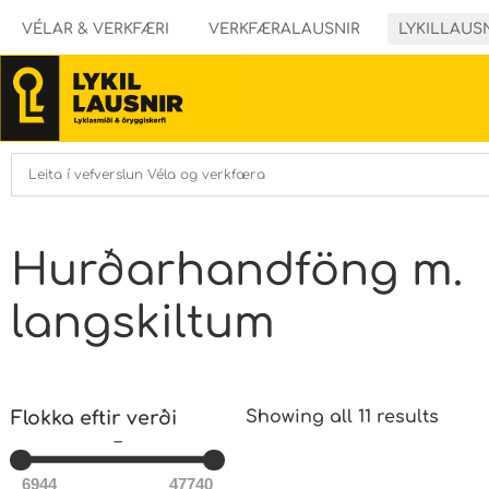
VÉLAR & VERKFÆRI
VERKFÆRALAUSNIR
LYKILLAUS
Hurðarhandföng m.
langskiltum
Flokka eftir verði
Showing all 11 results
–
6944
47740