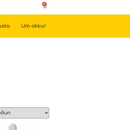
0
usta
Um okkur