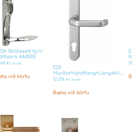
SA Skiltasett fyrir
E
ófílskrá 44459E
f
.069
kr.
1
m vsk
EDI
Hurðarhandfang+Langskilti
ta við körfu
B
cc:92mm Ál fyrir Þýskar
12.276
kr.
m vsk
prófíllæsingar
Bæta við körfu