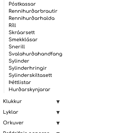
Póstkassar
Rennihurðarbrautir
Rennihurðarhalda
Ríll
Skráarsett
Smekklásar
Snerill
Svalahurðahandfang
Sylinder
Sylinderhringir
Sylinderskiltasett
Þéttlistar
Hurðarskynjarar
Klukkur
Lyklar
Orkuver