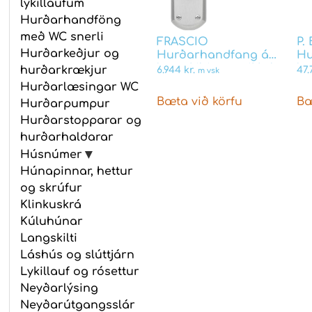
lykillaufum
Hurðarhandföng
með WC snerli
FRASCIO
P.
Hurðarkeðjur og
Hurðarhandfang á
Hu
langskilti mattnikkel
la
hurðarkrækjur
6.944
kr.
47
m vsk
fyrir Union láshús
Eb
Hurðarlæsingar WC
skegglykil GARDA
sk
Bæta við körfu
Bæ
Hurðarpumpur
Þý
Hurðarstopparar og
hurðarhaldarar
Húsnúmer
Húnapinnar, hettur
og skrúfur
Klinkuskrá
Kúluhúnar
Langskilti
Láshús og slúttjárn
Lykillauf og rósettur
Neyðarlýsing
Neyðarútgangsslár