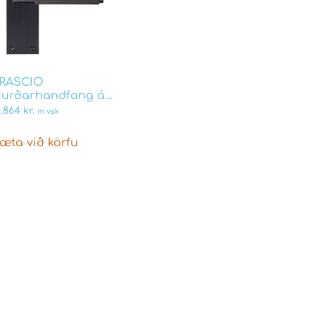
RASCIO
urðarhandfang á
angskilti matt svart
6.864
kr.
m vsk
yrir Union láshús
kegglykil VARESE
æta við körfu