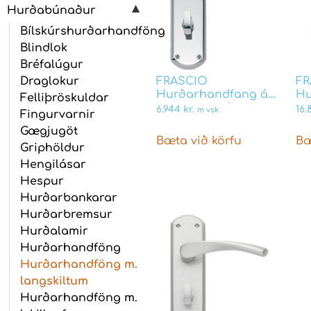
Hurðabúnaður
Bílskúrshurðarhandföng
Blindlok
Bréfalúgur
Draglokur
FRASCIO
FR
Hurðarhandfang á
Hu
Felliþröskuldar
langskilti króm fyrir
la
6.944
kr.
16
m vsk
Fingurvarnir
Union láshús
me
Gægjugöt
skegglykil GARDA
lá
Bæta við körfu
Bæ
V
Griphöldur
Hengilásar
Hespur
Hurðarbankarar
Hurðarbremsur
Hurðalamir
Hurðarhandföng
Hurðarhandföng m.
langskiltum
Hurðarhandföng m.