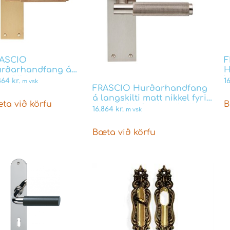
ASCIO
F
rðarhandfang á
H
ngskilti matt
l
.864
kr.
1
m vsk
FRASCIO Hurðarhandfang
ssing fyrir Union
f
á langskilti matt nikkel fyrir
shús skegglykil
s
ta við körfu
B
Union láshús skegglykil
ARESE
16.864
kr.
m vsk
VARESE
Bæta við körfu