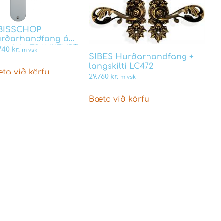
 BISSCHOP
rðarhandfang á
ngskilti FRANKFURT
.740
kr.
m vsk
SIBES Hurðarhandfang +
enholz/Nikkel fyrir
langskilti LC472
egglykil Fyrir
ta við körfu
skar læsi
29.760
kr.
m vsk
Bæta við körfu