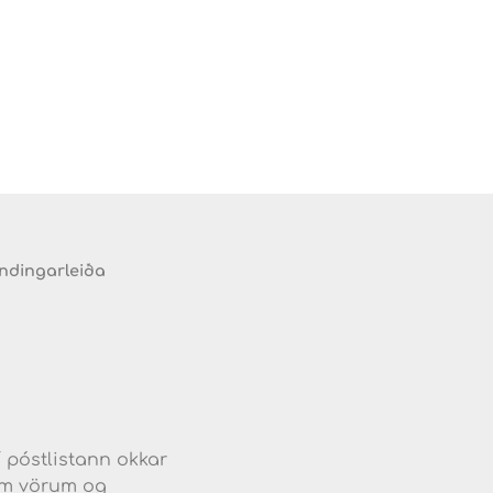
endingarleiða
d
í póstlistann okkar
jum vörum og