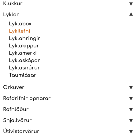
Klukkur
Lyklar
Lyklabox
Lykilefni
Lyklahringir
Lyklakippur
Lyklamerki
Lyklaskápar
Lyklasnúrur
Taumlásar
Orkuver
Rafdrifnir opnarar
Rafhlöður
Snjallvörur
Útivistarvörur