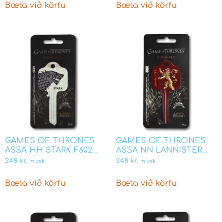
Bæta við körfu
Bæta við körfu
GAMES OF THRONES
GAMES OF THRONES
ASSA HH STARK F602
ASSA NN LANNISTER
MYNDEFNI
F603 MYNDEFNI
248
kr.
248
kr.
m vsk
m vsk
Bæta við körfu
Bæta við körfu