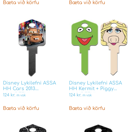
Bæta við körfu
Bæta við körfu
Disney Lykilefni ASSA
Disney Lykilefni ASSA
HH Cars 2013
HH Kermit + Piggy
MYNDEFNI
MYNDEFNI
124
kr.
124
kr.
m vsk
m vsk
Bæta við körfu
Bæta við körfu