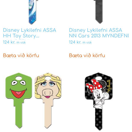
Disney Lykilefni ASSA
Disney Lykilefni ASSA
HH Toy Story
NN Cars 2013 MYNDEFNI
MYNDEFNI
124
kr.
124
kr.
m vsk
m vsk
Bæta við körfu
Bæta við körfu