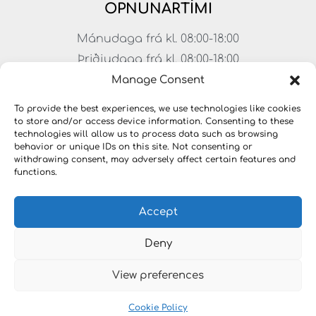
OPNUNARTÍMI
Mánudaga frá kl. 08:00-18:00
Þriðjudaga frá kl. 08:00-18:00
Miðvikudaga frá kl. 08:00-18:00
Manage Consent
Fimmtudaga frá kl. 08:00-18:00
To provide the best experiences, we use technologies like cookies
Föstudaga frá kl. 08:00-17:00
to store and/or access device information. Consenting to these
technologies will allow us to process data such as browsing
Laugardagar frá kl. 11:00-15:00
behavior or unique IDs on this site. Not consenting or
withdrawing consent, may adversely affect certain features and
functions.
Accept
Deny
View preferences
Copyright © 2023 LYKILLAUSNIR. Öll réttindi áskilin
Cookie Policy