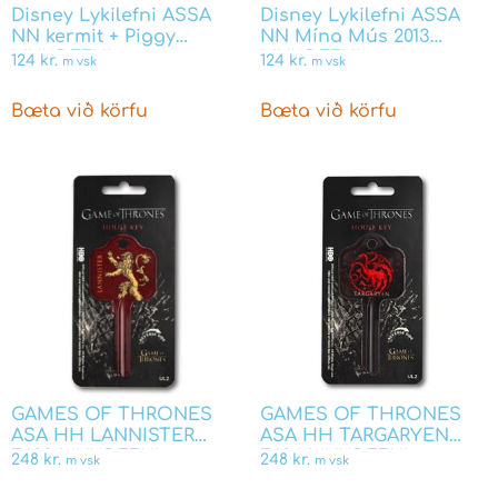
Disney Lykilefni ASSA
Disney Lykilefni ASSA
NN kermit + Piggy
NN Mína Mús 2013
MYNDEFNI
MYNDEFNI
124
kr.
124
kr.
m vsk
m vsk
Bæta við körfu
Bæta við körfu
GAMES OF THRONES
GAMES OF THRONES
ASA HH LANNISTER
ASA HH TARGARYEN
F603 MYNDEFNI
F604 MYNDEFNI
248
kr.
248
kr.
m vsk
m vsk