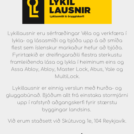
Lykillausnir eru sérfræðingar Véla og verkfæra í
lykla- og lásasmíði og bjóða upp á að smíða
flest sem íslenskur markaður hefur að bjóða.
Fyrirtækið er dreifingaraðili flestra sterkustu
framleiðenda lása og lykla í heiminum eins og
Assa Abloy, Abloy, Master Lock, Abus, Yale og
MultiLock.
Lykillausnir er einnig verslun með hurða- og
gluggabúnað. Bjóðum allt frá einstaka stormjárni
upp í rafstyrð aðgangskerfi fyrir stærstu
byggingar landsins.
Við erum staðsett við Skútuvog 1e, 104 Reykjavík.