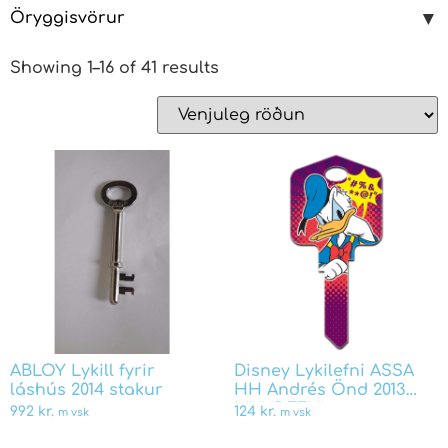
Öryggisvörur
Showing 1–16 of 41 results
ABLOY Lykill fyrir
Disney Lykilefni ASSA
láshús 2014 stakur
HH Andrés Önd 2013
MYNDEFNI
992
kr.
124
kr.
m vsk
m vsk