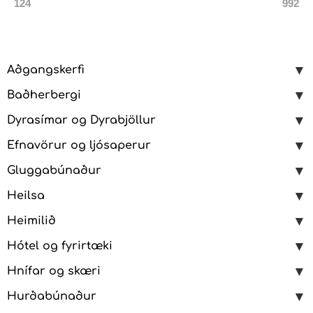
124
992
Aðgangskerfi
Baðherbergi
Dyrasímar og Dyrabjöllur
Efnavörur og ljósaperur
Gluggabúnaður
Heilsa
Heimilið
Hótel og fyrirtæki
Hnífar og skæri
Hurðabúnaður