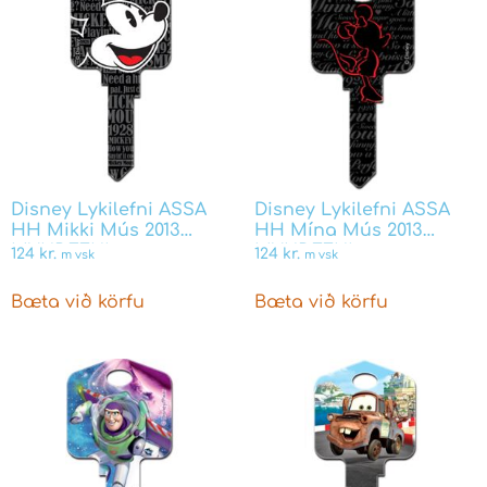
Disney Lykilefni ASSA
Disney Lykilefni ASSA
HH Mikki Mús 2013
HH Mína Mús 2013
MYNDEFNI
MYNDEFNI
124
kr.
124
kr.
m vsk
m vsk
Bæta við körfu
Bæta við körfu