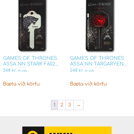
GAMES OF THRONES
GAMES OF THRONES
ASSA NN STARK F602
ASSA NN TARGARYEN
MYNDEFNI
F604 MYNDEFNI
248
kr.
248
kr.
m vsk
m vsk
Bæta við körfu
Bæta við körfu
1
2
3
→