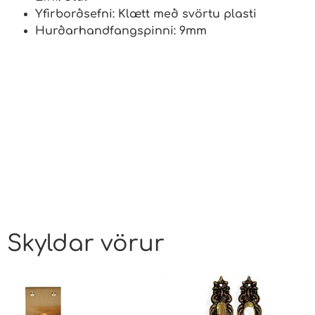
Yfirborðsefni: Klætt með svörtu plasti
Hurðarhandfangspinni: 9mm
Skyldar vörur