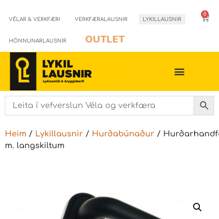
0
VÉLAR & VERKFÆRI
VERKFÆRALAUSNIR
LYKILLAUSNIR
OUTLET
HÖNNUNARLAUSNIR
Heim
/
Lykillausnir
/
Hurðabúnaður
/ Hurðarhand
m. langskiltum