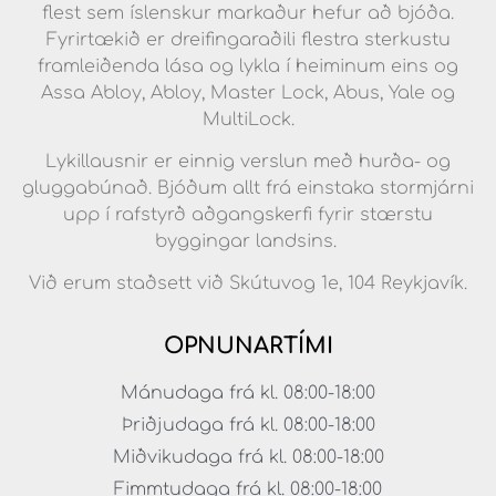
flest sem íslenskur markaður hefur að bjóða.
Fyrirtækið er dreifingaraðili flestra sterkustu
framleiðenda lása og lykla í heiminum eins og
Assa Abloy, Abloy, Master Lock, Abus, Yale og
MultiLock.
Lykillausnir er einnig verslun með hurða- og
gluggabúnað. Bjóðum allt frá einstaka stormjárni
upp í rafstyrð aðgangskerfi fyrir stærstu
byggingar landsins.
Við erum staðsett við Skútuvog 1e, 104 Reykjavík.
OPNUNARTÍMI
Mánudaga frá kl. 08:00-18:00
Þriðjudaga frá kl. 08:00-18:00
Miðvikudaga frá kl. 08:00-18:00
Fimmtudaga frá kl. 08:00-18:00