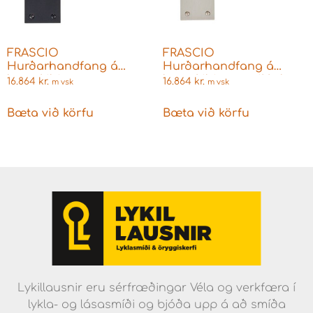
FRASCIO
FRASCIO
Hurðarhandfang á
Hurðarhandfang á
langskilti matt svart
langskilti matt nikkel
16.864
kr.
16.864
kr.
m vsk
m vsk
fyrir Union láshús
fyrir Union láshús
skegglykil VARESE
skegglykil VARESE
Bæta við körfu
Bæta við körfu
Lykillausnir eru sérfræðingar Véla og verkfæra í
lykla- og lásasmíði og bjóða upp á að smíða