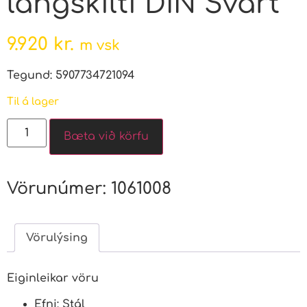
langskilti DIN Svart
9.920
kr.
m vsk
Tegund: 5907734721094
Til á lager
Bæta við körfu
Vörunúmer:
1061008
Vörulýsing
Eiginleikar vöru
Efni: Stál