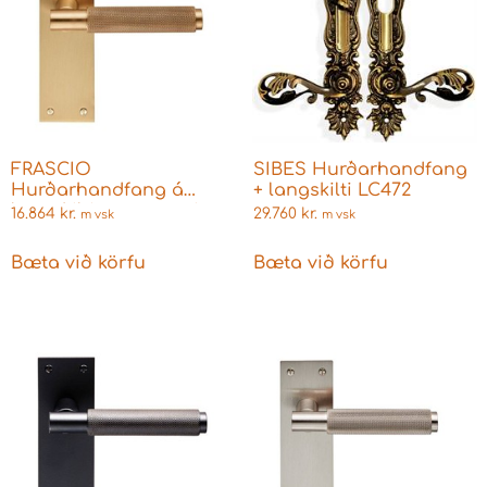
FRASCIO
SIBES Hurðarhandfang
Hurðarhandfang á
+ langskilti LC472
langskilti matt messing
16.864
kr.
29.760
kr.
m vsk
m vsk
fyrir Union láshús
skegglykil VARESE
Bæta við körfu
Bæta við körfu