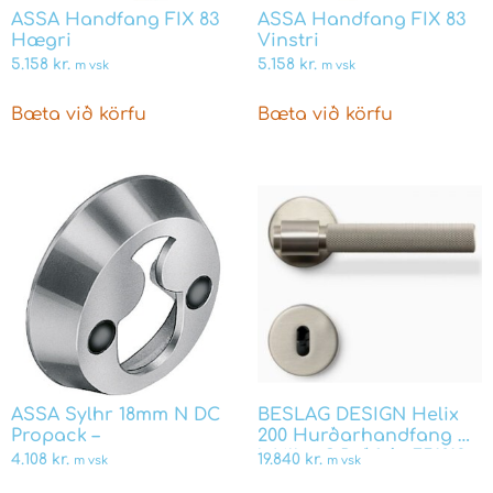
ASSA Handfang FIX 83
ASSA Handfang FIX 83
Hægri
Vinstri
5.158
kr.
5.158
kr.
m vsk
m vsk
Bæta við körfu
Bæta við körfu
ASSA Sylhr 18mm N DC
BESLAG DESIGN Helix
Propack –
200 Hurðarhandfang m.
lykillaufi Ryðfrítt 751013-
4.108
kr.
19.840
kr.
m vsk
m vsk
41