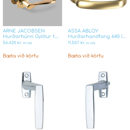
ARNE JACOBSEN
ASSA ABLOY
Hurðarhúnn Gylltur f.
Hurðarhandfang 640 í
þýskar læsing
mattmessing
56.420
kr.
11.557
kr.
m vsk
m vsk
12405201038
Bæta við körfu
Bæta við körfu