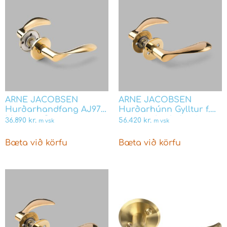
ARNE JACOBSEN
ARNE JACOBSEN
Hurðarhandfang AJ97
Hurðarhúnn Gylltur f.
Messing Snap on cover
assa og boda læsing
36.890
kr.
56.420
kr.
m vsk
m vsk
12405201030
Bæta við körfu
Bæta við körfu