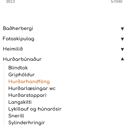
3813
57040
Baðherbergi
Fataskipulag
Heimilið
Hurðarbúnaður
Blindlok
Griphöldur
Hurðarhandföng
Hurðarlæsingar wc
Hurðarstoppari
Langskilti
Lykillauf og húnarósir
Snerill
Sylinderhringir