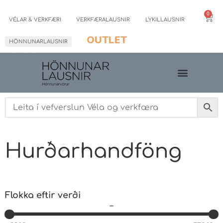
0
VÉLAR & VERKFÆRI
VERKFÆRALAUSNIR
LYKILLAUSNIR
OUTLET
HÖNNUNARLAUSNIR
Hurðarhandföng
Flokka eftir verði
–