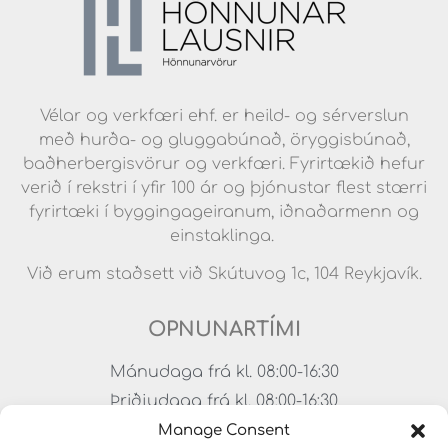
Vélar og verkfæri ehf. er heild- og sérverslun
með hurða- og gluggabúnað, öryggisbúnað,
baðherbergisvörur og verkfæri. Fyrirtækið hefur
verið í rekstri í yfir 100 ár og þjónustar flest stærri
fyrirtæki í byggingageiranum, iðnaðarmenn og
einstaklinga.
Við erum staðsett við Skútuvog 1c, 104 Reykjavík.
OPNUNARTÍMI
Mánudaga frá kl. 08:00-16:30
Þriðjudaga frá kl. 08:00-16:30
Miðvikudaga frá kl. 08:00-16:30
Manage Consent