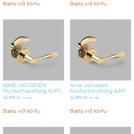
Bæta við körfu
Bæta við körfu
ARNE JACOBSEN
Arne Jacobsen
Hurðarhandfang AJ97
hurðarhandfang AJ97
-59mm Messing fyrir
glansmessing fyrir
36.890
kr.
36.890
kr.
m vsk
m vsk
ASSA og Boda læsingar
þýskar skrár
Bæta við körfu
Bæta við körfu