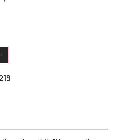
u
218