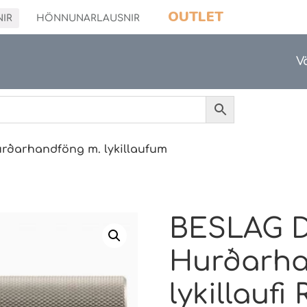
OUTLET
NIR
HÖNNUNARLAUSNIR
V
rðarhandföng m. lykillaufum
BESLAG D
Hurðarha
lykillaufi 