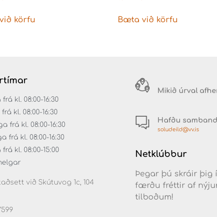
gar DIN
við körfu
Bæta við körfu
rtímar
Mikið úrval afh
á kl. 08:00-16:30
rá kl. 08:00-16:30
Hafðu samban
 frá kl. 08:00-16:30
soludeild@vv.is
frá kl. 08:00-16:30
rá kl. 08:00-15:00
Netklúbbur
helgar
Þegar þú skráir þig 
aðsett við Skútuvog 1c, 104
færðu fréttir af ný
tilboðum!
7599