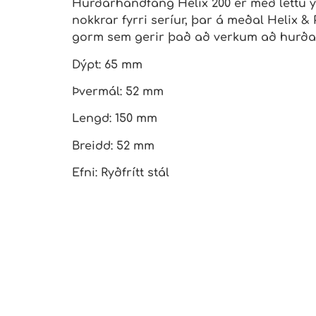
Hurðarhandfang Helix 200 er með léttu yf
nokkrar fyrri seríur, þar á meðal Helix &
gorm sem gerir það að verkum að hurðarha
Dýpt: 65 mm
Þvermál: 52 mm
Lengd: 150 mm
Breidd: 52 mm
Efni: Ryðfrítt stál