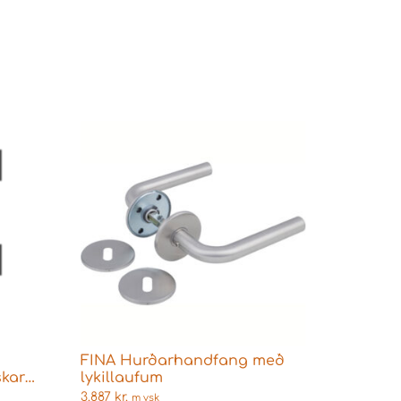
FINA Hurðarhandfang með
skar
lykillaufum
3.887
kr.
m vsk