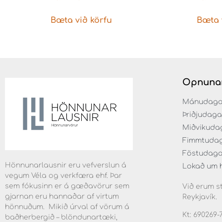
læsin
Bæta við körfu
Bæta 
Opnuna
Mánudaga fr
Þriðjudaga f
Miðvikudaga
Fimmtudaga 
Föstudaga f
Hönnunarlausnir eru vefverslun á
Lokað um 
vegum Véla og verkfæra ehf. Þar
sem fókusinn er á gæðavörur sem
Við erum st
gjarnan eru hannaðar af virtum
Reykjavík.
hönnuðum. Mikið úrval af vörum á
Kt: 690269-
baðherbergið – blöndunartæki,