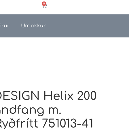
0
örur
Um okkur
ESIGN Helix 200
ndfang m.
Ryðfrítt 751013-41