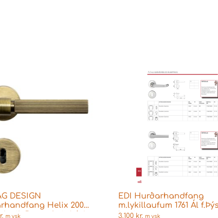
AG DESIGN
EDI Hurðarhandfang
rhandfang Helix 200
m.lykillaufum 1761 Ál f.Þý
 Antik Brons fyrir Þýskar
læsingar
r.
3.100
kr.
m vsk
m vsk