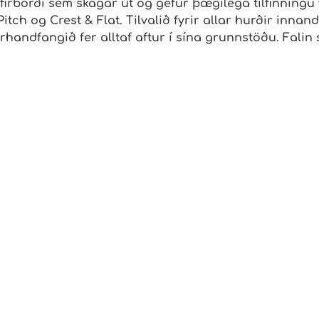
irborði sem skagar út og gefur þægilega tilfinningu v
 Pitch og Crest & Flat. Tilvalið fyrir allar hurðir in
ndfangið fer alltaf aftur í sína grunnstöðu. Falin s