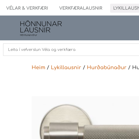
VÉLAR & VERKFÆRI
VERKFÆRALAUSNIR
LYKILLAUS
Heim
/
Lykillausnir
/
Hurðabúnaður
/ Hu