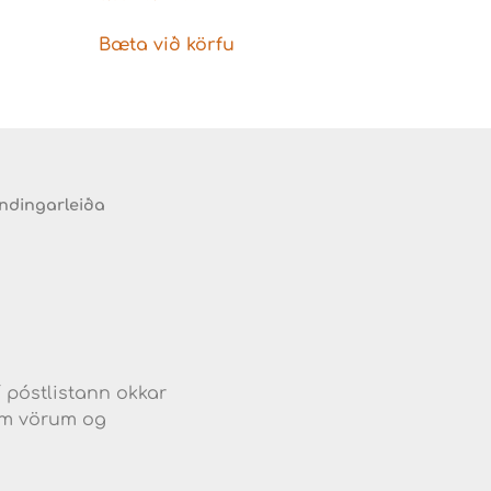
Bæta við körfu
endingarleiða
d
í póstlistann okkar
jum vörum og