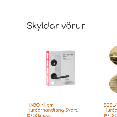
Skyldar vörur
HABO Miami
BESL
Hurðarhandfang Svart
Hurða
UTANDYRA Fyrir ASSA –
Stripe
10.850
kr.
19.840
k
m vsk