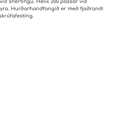
ið snertingu. Helix 200 passar við
nandyra. Hurðarhandfangið er með fjaðrandi
krúfafesting.