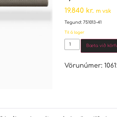
19.840
kr.
m vsk
Tegund: 751013-41
Til á lager
Bæta við körf
Vörunúmer:
1061