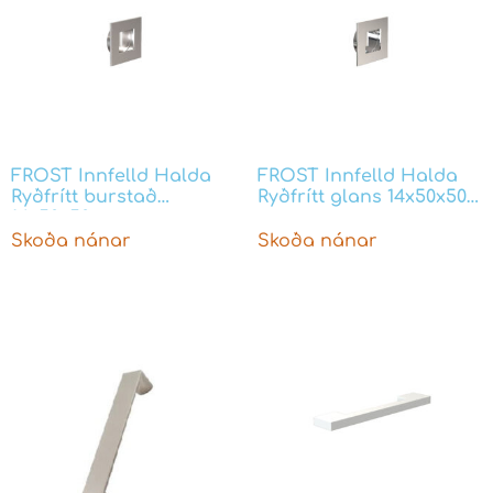
FROST Innfelld Halda
FROST Innfelld Halda
Ryðfrítt burstað
Ryðfrítt glans 14x50x50
14x50x50 mm
mm
Skoða nánar
Skoða nánar