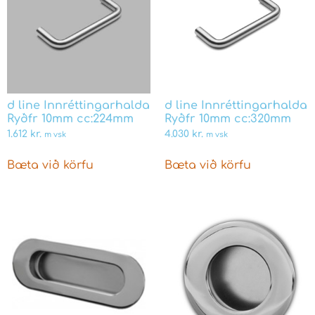
d line Innréttingarhalda
d line Innréttingarhalda
Ryðfr 10mm cc:224mm
Ryðfr 10mm cc:320mm
1.612
kr.
4.030
kr.
m vsk
m vsk
Bæta við körfu
Bæta við körfu