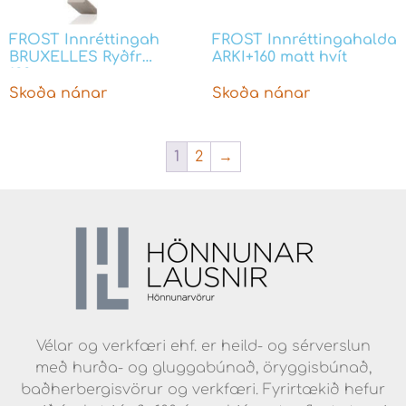
FROST Innréttingah
FROST Innréttingahalda
BRUXELLES Ryðfr
ARKI+160 matt hvít
128mm
Skoða nánar
Skoða nánar
1
2
→
Vélar og verkfæri ehf. er heild- og sérverslun
með hurða- og gluggabúnað, öryggisbúnað,
baðherbergisvörur og verkfæri. Fyrirtækið hefur