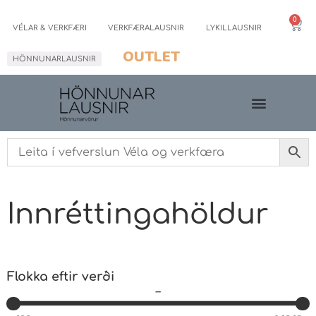
0
VÉLAR & VERKFÆRI
VERKFÆRALAUSNIR
LYKILLAUSNIR
OUTLET
HÖNNUNARLAUSNIR
Innréttingahöldur
Flokka eftir verði
–