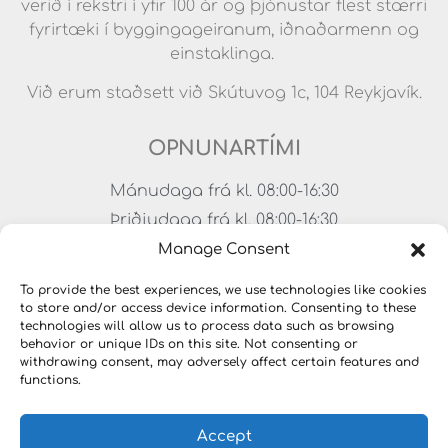
verið í rekstri í yfir 100 ár og þjónustar flest stærri
fyrirtæki í byggingageiranum, iðnaðarmenn og
einstaklinga.
Við erum staðsett við Skútuvog 1c, 104 Reykjavík.
OPNUNARTÍMI
Mánudaga frá kl. 08:00-16:30
Þriðjudaga frá kl. 08:00-16:30
Miðvikudaga frá kl. 08:00-16:30
Manage Consent
Fimmtudaga frá kl. 08:00-16:30
To provide the best experiences, we use technologies like cookies
Föstudaga frá kl. 08:00-15:00
to store and/or access device information. Consenting to these
technologies will allow us to process data such as browsing
Lokað um helgar
behavior or unique IDs on this site. Not consenting or
withdrawing consent, may adversely affect certain features and
functions.
Accept