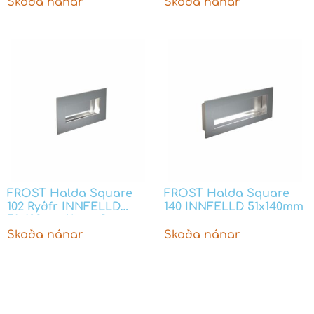
Skoða nánar
Skoða nánar
FROST Halda Square
FROST Halda Square
102 Ryðfr INNFELLD
140 INNFELLD 51x140mm
51x102mm Köntuð
H1020.102.01
Skoða nánar
Skoða nánar