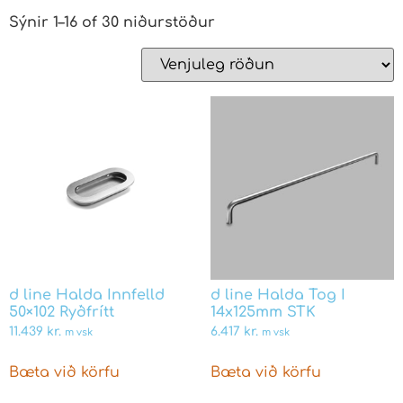
Sýnir 1–16 of 30 niðurstöður
d line Halda Innfelld
d line Halda Tog I
50×102 Ryðfrítt
14x125mm STK
11.439
kr.
6.417
kr.
m vsk
m vsk
Bæta við körfu
Bæta við körfu