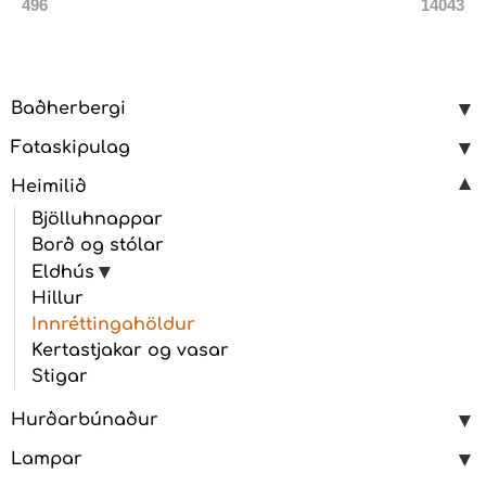
496
14043
Baðherbergi
Fataskipulag
Heimilið
Bjölluhnappar
Borð og stólar
Eldhús
Hillur
Innréttingahöldur
Kertastjakar og vasar
Stigar
Hurðarbúnaður
Lampar