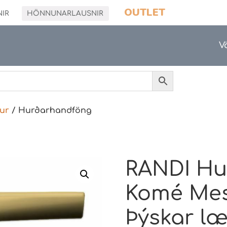
OUTLET
NIR
HÖNNUNARLAUSNIR
V
ur
/ Hurðarhandföng
RANDI Hu
Komé Mess
Þýskar l