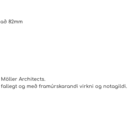
t að 82mm
 Möller Architects.
 fallegt og með framúrskarandi virkni og notagildi.