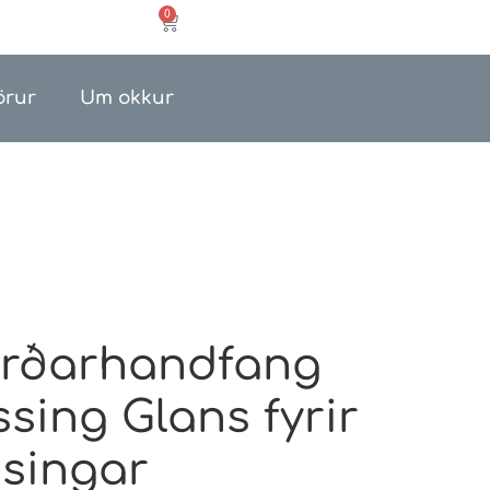
0
örur
Um okkur
rðarhandfang
ing Glans fyrir
æsingar