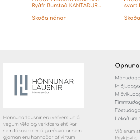
Ryðfr Burstað KANTAÐUR
svart 
f.ASSA og Þýskar læsingar
Skoða nánar
Skoða
Opnuna
Mánudaga fr
Þriðjudaga f
Miðvikudaga
Fimmtudaga 
Föstudaga f
Hönnunarlausnir eru vefverslun á
Lokað um 
vegum Véla og verkfæra ehf. Þar
sem fókusinn er á gæðavörur sem
Við erum st
gjarnan eru hannaðar af virtum
Reykjavík.