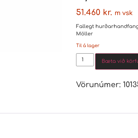
51.460
kr.
m vsk
Fallegt hurðarhandfang 
Möller
Til á lager
Bæta við körf
Vörunúmer:
1013