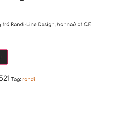
frá Randi-Line Design, hannað af C.F.
u
521
Tag:
randi