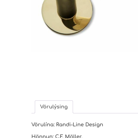
Vörulýsing
Vörulína: Randi-Line Design
Hönnun: C.F. Möller.