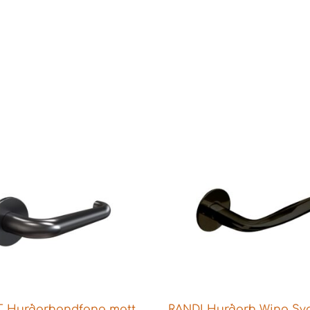
 Hurðarhandfang matt
RANDI Hurðarh Wing Sva