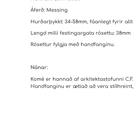
Áferð: Messing
Hurðarþykkt: 34-58mm, fáanlegt fyrir all
Lengd milli festingargata rósettu: 38mm
Rósettur fylgja með handfanginu.
Nánar:
Komé er hannað af arkitektastofunni C.F.
Handfanginu er ætlað að vera stílhreint,