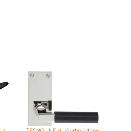
rt
TECNOLINE Hurðarhandfang