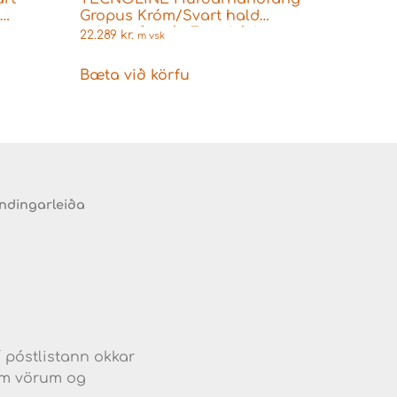
4
Gropus Króm/Svart hald
s
m.kantaðri rós Fyrir Þýskar
22.289
kr.
m vsk
læsingar (röng mynd)
Bæta við körfu
endingarleiða
d
í póstlistann okkar
jum vörum og