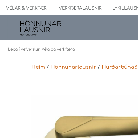
VÉLAR & VERKFÆRI
VERKFÆRALAUSNIR
LYKILLAUS
Heim
/
Hönnunarlausnir
/
Hurðarbúnað