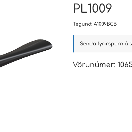
PL1009
Tegund: A1009BCB
Senda fyrirspurn á s
Vörunúmer:
106