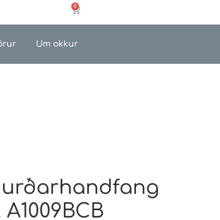
0
örur
Um okkur
urðarhandfang
t A1009BCB