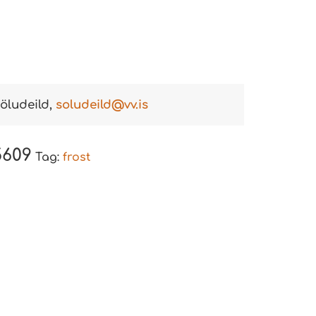
öludeild,
soludeild@vv.is
5609
Tag:
frost