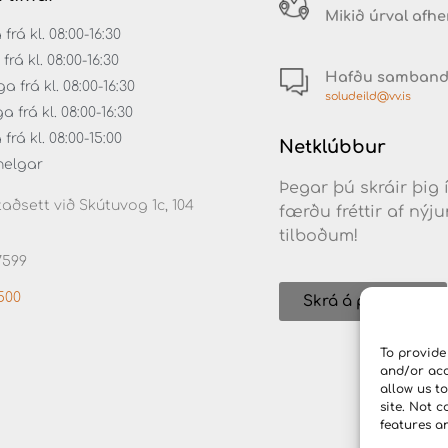
Mikið úrval afh
á kl. 08:00-16:30
rá kl. 08:00-16:30
Hafðu samban
 frá kl. 08:00-16:30
soludeild@vv.is
frá kl. 08:00-16:30
rá kl. 08:00-15:00
Netklúbbur
helgar
Þegar þú skráir þig 
aðsett við Skútuvog 1c, 104
færðu fréttir af ný
tilboðum!
7599
500
Skrá á póstlista
To provide
and/or acc
allow us t
site. Not 
features a