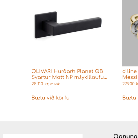
OLIVARI Hurðarh Planet QB
d lin
Svartur Matt NP m.lykillaufum
Messi
Fyrir Þýskar læsingar
25.110
kr.
27.900
k
m vsk
Bæta við körfu
Bæta 
Opnuna