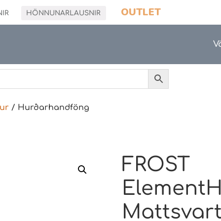
OUTLET
NIR
HÖNNUNARLAUSNIR
V
ur
/ Hurðarhandföng
FROST
ElementH
Mattsvar