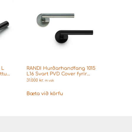
 L
RANDI Hurðarhandfang 1015
ttu
L16 Svart PVD Cover fyrir
ASSA Læsingar
31.000
kr.
m vsk
Bæta við körfu