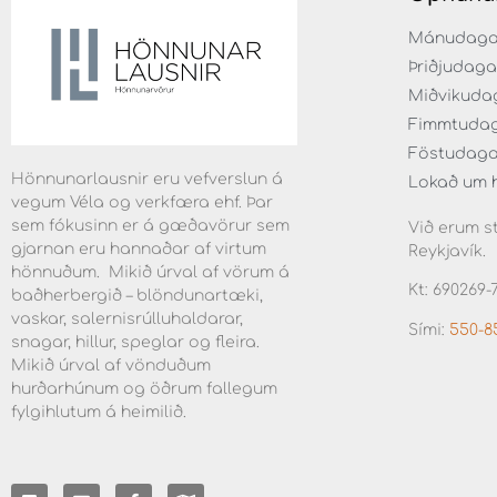
Mánudaga fr
Þriðjudaga f
Miðvikudaga
Fimmtudaga 
Föstudaga f
Hönnunarlausnir eru vefverslun á
Lokað um 
vegum Véla og verkfæra ehf. Þar
sem fókusinn er á gæðavörur sem
Við erum st
gjarnan eru hannaðar af virtum
Reykjavík.
hönnuðum. Mikið úrval af vörum á
Kt: 690269-
baðherbergið – blöndunartæki,
vaskar, salernisrúlluhaldarar,
Sími:
550-8
snagar, hillur, speglar og fleira.
Mikið úrval af vönduðum
hurðarhúnum og öðrum fallegum
fylgihlutum á heimilið.