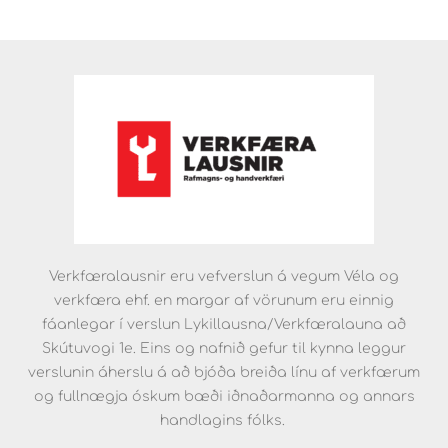
Verkfæralausnir eru vefverslun á vegum Véla og
verkfæra ehf. en margar af vörunum eru einnig
fáanlegar í verslun Lykillausna/Verkfæralauna að
Skútuvogi 1e. Eins og nafnið gefur til kynna leggur
verslunin áherslu á að bjóða breiða línu af verkfærum
og fullnægja óskum bæði iðnaðarmanna og annars
handlagins fólks.