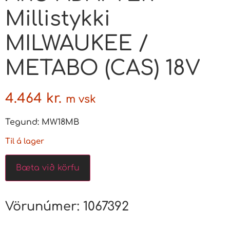
Millistykki
MILWAUKEE /
METABO (CAS) 18V
4.464
kr.
m vsk
Tegund: MW18MB
Til á lager
Bæta við körfu
Vörunúmer:
1067392