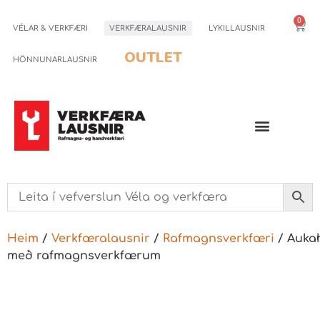
0
VÉLAR & VERKFÆRI
VERKFÆRALAUSNIR
LYKILLAUSNIR
OUTLET
HÖNNUNARLAUSNIR
Heim
/
Verkfæralausnir
/
Rafmagnsverkfæri
/ Aukah
með rafmagnsverkfærum