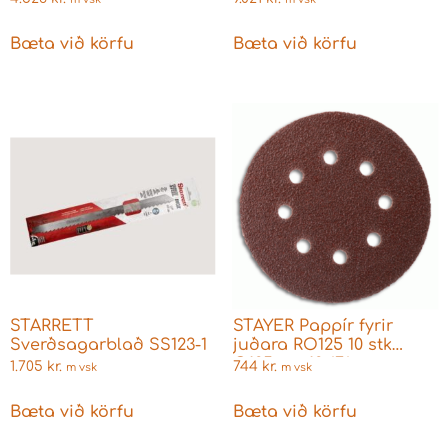
Bæta við körfu
Bæta við körfu
STARRETT
STAYER Pappír fyrir
Sverðsagarblað SS123-1
juðara RO125 10 stk
Q125mm 12.676
1.705
kr.
744
kr.
m vsk
m vsk
Bæta við körfu
Bæta við körfu