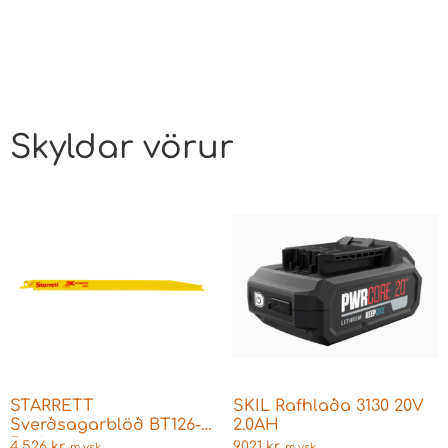
Skyldar vörur
STARRETT
SKIL Rafhlaða 3130 20V
Sverðsagarblöð BT126-5
2.0AH
5 stk
4.526
kr.
9.021
kr.
m vsk
m vsk