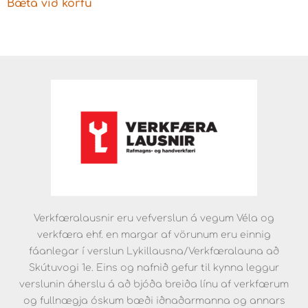
Bæta við körfu
Verkfæralausnir eru vefverslun á vegum Véla og
verkfæra ehf. en margar af vörunum eru einnig
fáanlegar í verslun Lykillausna/Verkfæralauna að
Skútuvogi 1e. Eins og nafnið gefur til kynna leggur
verslunin áherslu á að bjóða breiða línu af verkfærum
og fullnægja óskum bæði iðnaðarmanna og annars