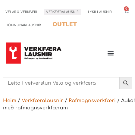
0
VÉLAR & VERKFÆRI
VERKFÆRALAUSNIR
LYKILLAUSNIR
OUTLET
HÖNNUNARLAUSNIR
Heim
/
Verkfæralausnir
/
Rafmagnsverkfæri
/ Aukah
með rafmagnsverkfærum