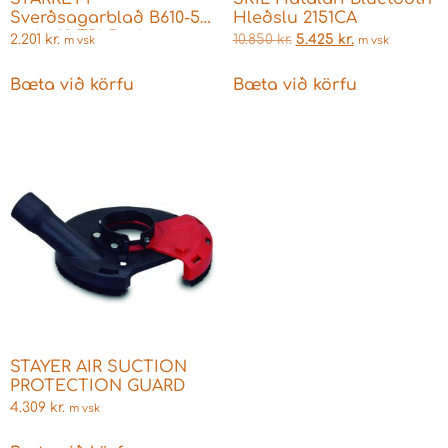
Sverðsagarblað B610-5
Hleðslu 2151CA
multi 10 TPI 5 stk
2.201
kr.
10.850
kr.
5.425
kr.
m vsk
m vsk
Bæta við körfu
Bæta við körfu
STAYER AIR SUCTION
PROTECTION GUARD
4.309
kr.
m vsk