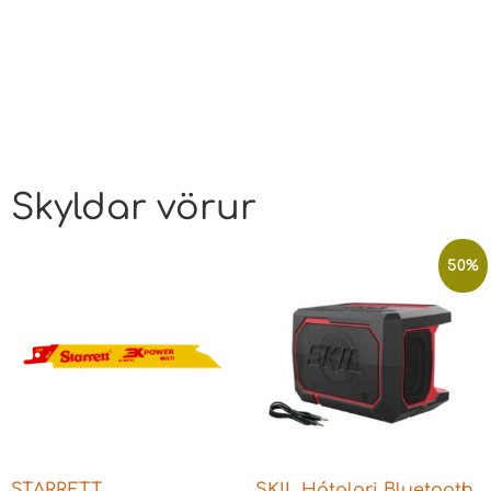
Skyldar vörur
50%
STARRETT
SKIL Hátalari Bluetooth