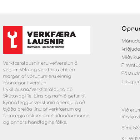
Opnun
Mánudaga
Þriðjuda
Miðvikud
Verkfæralausnir eru vefverslun á
Fimmtuda
vegum Véla og verkfæra ehf. en
Föstudag
margar af vörunum eru einnig
Laugarda
fáanlegar í verslun
Lykillausna/Verkfæralauna að
Skútuvogi 1e. Eins og nafnið gefur til
kynna leggur verslunin áherslu á að
bjóða breiða línu af verkfærum og
Við erum
fullnægja óskum bæði iðnaðarmanna
Reykjaví
og annars handlagins fólks.
Sími: 53
Kt: 6902