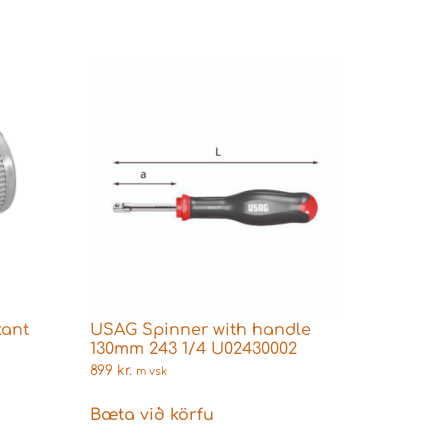
kant
USAG Spinner with handle
130mm 243 1/4 U02430002
899
kr.
m vsk
Bæta við körfu