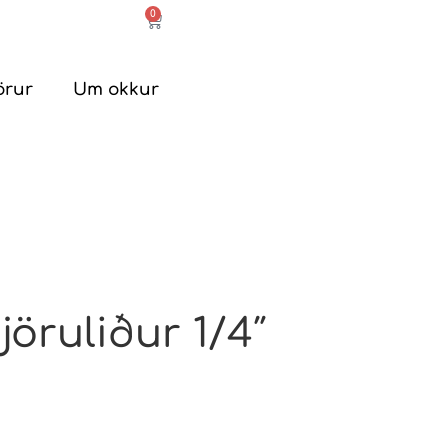
0
örur
Um okkur
ruliður 1/4″