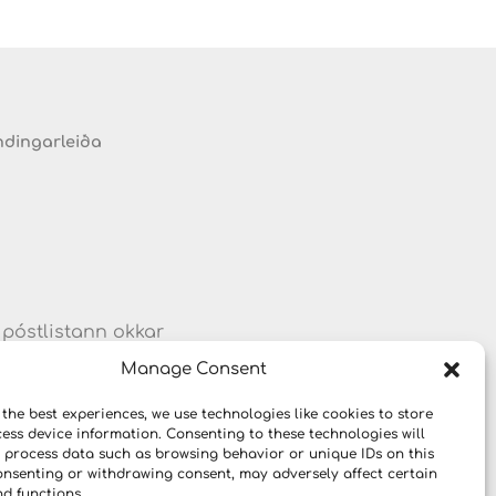
ndingarleiða
 póstlistann okkar
um vörum og
Manage Consent
 the best experiences, we use technologies like cookies to store
ess device information. Consenting to these technologies will
o process data such as browsing behavior or unique IDs on this
consenting or withdrawing consent, may adversely affect certain
nd functions.