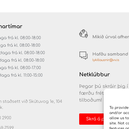
artímar
Mikið úrval afhe
 frá kl. 08:00-18:00
ga frá kl. 08:00-18:00
aga frá kl. 08:00-18:00
Hafðu samband
lykillausnir@vv.is
ga frá kl. 08:00-18:00
a frá kl. 08:00-17:00
Netklúbbur
ga frá kl. 11:00-15:00
Þegar þú skráir þig í
færðu fréttir af nýj
tilboðum!
 staðsett við Skútuvog 1e, 104
k.
To provide
and/or acc
3 2900
allow us t
Skrá á póstlista
site. Not 
69-7599
features a