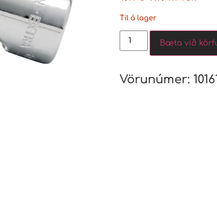
Til á lager
Bæta við körf
Vörunúmer:
1016