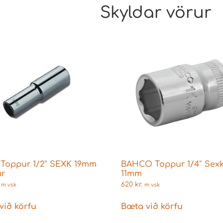
Skyldar vörur
Toppur 1/2″ SEXK 19mm
BAHCO Toppur 1/4″ Sex
r
11mm
620
kr.
m vsk
m vsk
við körfu
Bæta við körfu