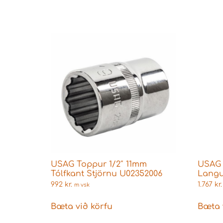
USAG Toppur 1/2″ 11mm
USAG 
Tólfkant Stjörnu U02352006
Langu
992
kr.
1.767
kr.
m vsk
Bæta við körfu
Bæta 