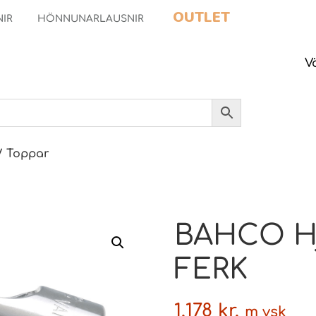
OUTLET
NIR
HÖNNUNARLAUSNIR
V
/ Toppar
BAHCO Hjö
FERK
1.178
kr.
m vsk