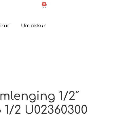
0
örur
Um okkur
mlenging 1/2″
 1/2 U02360300