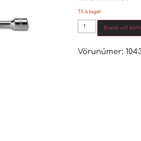
Til á lager
Bæta við körf
Vörunúmer:
104