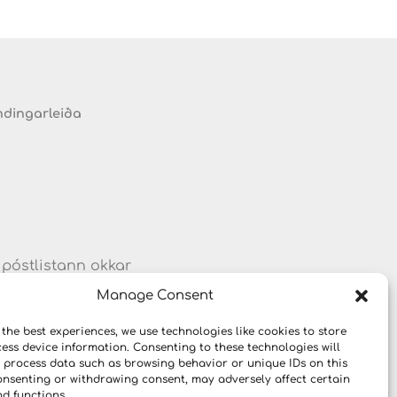
ndingarleiða
 póstlistann okkar
um vörum og
Manage Consent
 the best experiences, we use technologies like cookies to store
ess device information. Consenting to these technologies will
o process data such as browsing behavior or unique IDs on this
consenting or withdrawing consent, may adversely affect certain
nd functions.