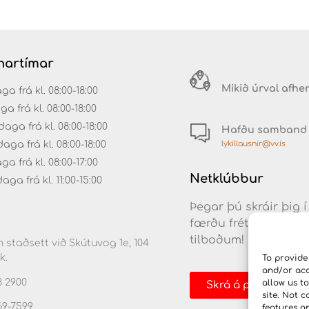
artímar
Mikið úrval afhe
 frá kl. 08:00-18:00
ga frá kl. 08:00-18:00
aga frá kl. 08:00-18:00
Hafðu samband
lykillausnir@vv.is
ga frá kl. 08:00-18:00
a frá kl. 08:00-17:00
Netklúbbur
ga frá kl. 11:00-15:00
Þegar þú skráir þig í
færðu fréttir af nýj
tilboðum!
 staðsett við Skútuvog 1e, 104
k.
To provide
and/or acc
3 2900
allow us t
Skrá á póstlista
site. Not 
69-7599
features a