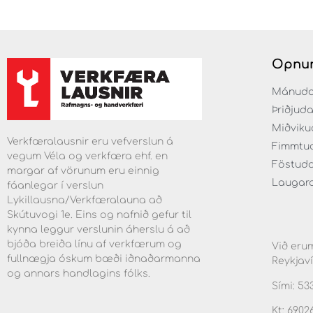
Opnun
Mánudaga
Þriðjuda
Miðvikud
Verkfæralausnir eru vefverslun á
Fimmtuda
vegum Véla og verkfæra ehf. en
Föstudag
margar af vörunum eru einnig
Laugarda
fáanlegar í verslun
Lykillausna/Verkfæralauna að
Skútuvogi 1e. Eins og nafnið gefur til
kynna leggur verslunin áherslu á að
bjóða breiða línu af verkfærum og
Við erum
fullnægja óskum bæði iðnaðarmanna
Reykjaví
og annars handlagins fólks.
Sími: 53
Kt: 6902