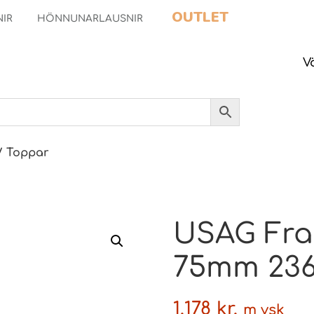
OUTLET
NIR
HÖNNUNARLAUSNIR
V
/ Toppar
USAG Fra
75mm 236
1.178
kr.
m vsk