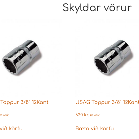
Skyldar vörur
Toppur 3/8″ 12Kant
USAG Toppur 3/8″ 12Kan
620
kr.
m vsk
m vsk
við körfu
Bæta við körfu