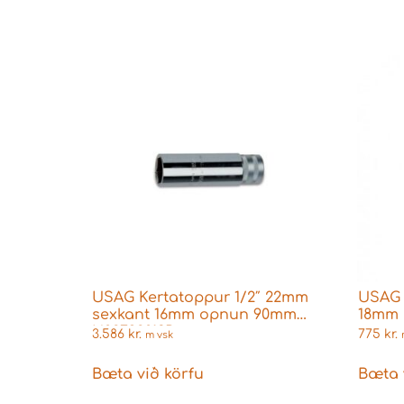
USAG Kertatoppur 1/2″ 22mm
USAG 
sexkant 16mm opnun 90mm
18mm
U02792013D
3.586
kr.
775
kr.
m vsk
Bæta við körfu
Bæta 