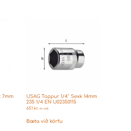
t 7mm
USAG Toppur 1/4″ Sexk 14mm
235 1/4 EN U02350115
651
kr.
m vsk
Bæta við körfu