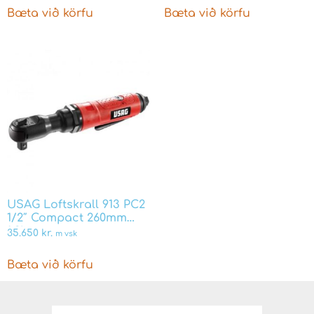
Bæta við körfu
Bæta við körfu
USAG Loftskrall 913 PC2
1/2″ Compact 260mm
1,2kg
35.650
kr.
m vsk
Bæta við körfu