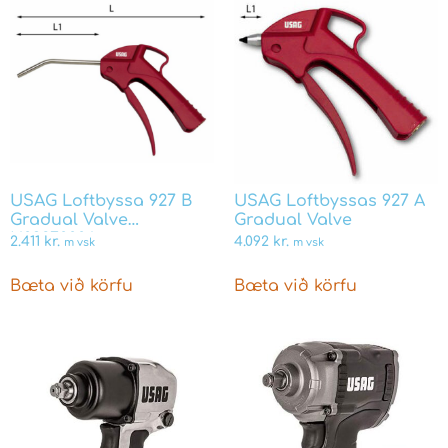
USAG Loftbyssa 927 B
USAG Loftbyssas 927 A
Gradual Valve
Gradual Valve
U09270006
2.411
kr.
4.092
kr.
m vsk
m vsk
Bæta við körfu
Bæta við körfu