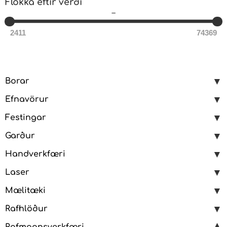
Flokka eftir verði
–
2411
74369
Borar
Efnavörur
Festingar
Garður
Handverkfæri
Laser
Mælitæki
Rafhlöður
Rafmagnsverkfæri