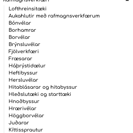
Lofthreinsitæki
Aukahlutir með rafmagnsverkfærum
Bónvélar
Borhamrar
Borvélar
Brýnsluvélar
Fjölverkfæri
Fræsarar
Háþrýstidælur
Heftibyssur
Hersluvélar
Hitablásarar og hitabyssur
Hleðslutæki og starttæki
Hnoðbyssur
Hrærivélar
Höggborvélar
Juðarar
Kíttissprautur