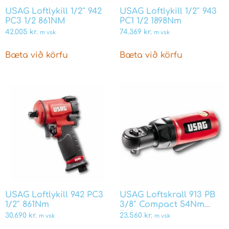
USAG Loftlykill 1/2″ 942
USAG Loftlykill 1/2″ 943
PC3 1/2 861NM
PC1 1/2 1898Nm
42.005
kr.
74.369
kr.
m vsk
m vsk
Bæta við körfu
Bæta við körfu
USAG Loftlykill 942 PC3
USAG Loftskrall 913 PB
1/2″ 861Nm
3/8″ Compact 54Nm
500gr
30.690
kr.
23.560
kr.
m vsk
m vsk