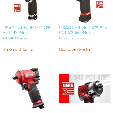
USAG Loftlykill 1/2″ 928
USAG Loftlykill 1/2″ 929
AC1 1490Nm
PC1 1/2 1600Nm
44.640
kr.
55.800
kr.
m vsk
m vsk
Bæta við körfu
Bæta við körfu