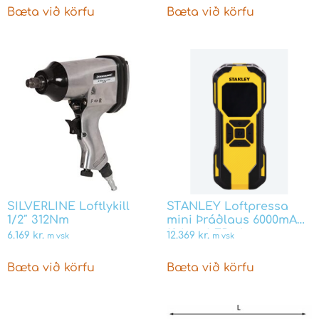
Bæta við körfu
Bæta við körfu
SILVERLINE Loftlykill
STANLEY Loftpressa
1/2″ 312Nm
mini Þráðlaus 6000mAh,
10 bör, LED skermur og
6.169
kr.
12.369
kr.
m vsk
m vsk
ljós
Bæta við körfu
Bæta við körfu