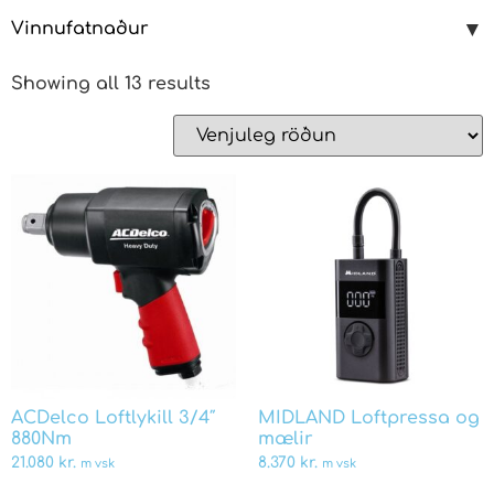
Vinnufatnaður
Showing all 13 results
ACDelco Loftlykill 3/4″
MIDLAND Loftpressa og
880Nm
mælir
21.080
kr.
8.370
kr.
m vsk
m vsk