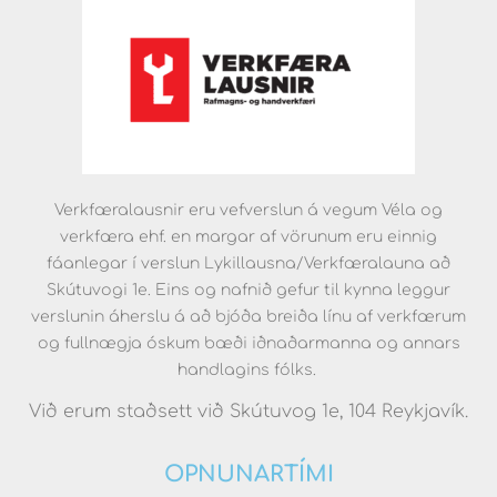
Verkfæralausnir eru vefverslun á vegum Véla og
verkfæra ehf. en margar af vörunum eru einnig
fáanlegar í verslun Lykillausna/Verkfæralauna að
Skútuvogi 1e. Eins og nafnið gefur til kynna leggur
verslunin áherslu á að bjóða breiða línu af verkfærum
og fullnægja óskum bæði iðnaðarmanna og annars
handlagins fólks.
Við erum staðsett við Skútuvog 1e, 104 Reykjavík.
OPNUNARTÍMI