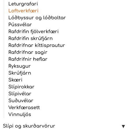
Leturgrafari
Loftverkfæri
Lóðbyssur og lóðboltar
Pússvélar
Rafdrifin fjölverkfæri
Rafdrifin skrúfjárn
Rafdrifnar kíttisprautur
Rafdrifnar sagir
Rafdrifnir heflar
Ryksugur
Skrúfjárn
Skæri
Slípirokkar
Slípivélar
Suðuvélar
Verkfærasett
Vinnuljós
Slípi og skurðarvörur