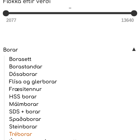
Flokka eftir verði
–
2077
13640
Borar
Borasett
Borastandar
Dósaborar
Flísa og glerborar
Fræsitennur
HSS borar
Málmborar
SDS + borar
Spaðaborar
Steinborar
Tréborar