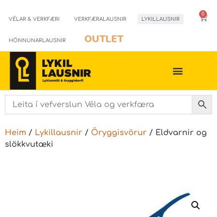
0
VÉLAR & VERKFÆRI
VERKFÆRALAUSNIR
LYKILLAUSNIR
OUTLET
HÖNNUNARLAUSNIR
Heim
/
Lykillausnir
/
Öryggisvörur
/ Eldvarnir og
slökkvutæki