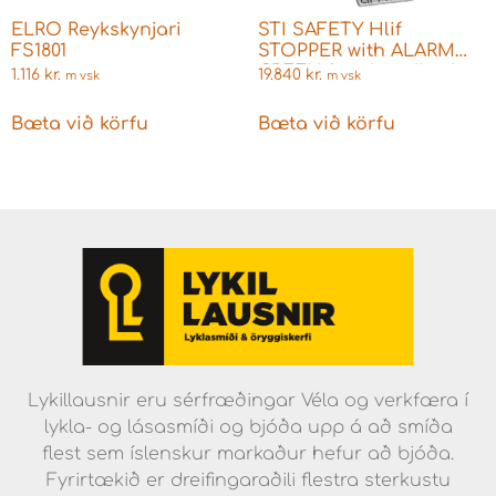
ELRO Reykskynjari
STI SAFETY Hlif
FS1801
STOPPER with ALARM
GREEN fyrir handboda
1.116
kr.
19.840
kr.
m vsk
m vsk
ofl
Bæta við körfu
Bæta við körfu
Lykillausnir eru sérfræðingar Véla og verkfæra í
lykla- og lásasmíði og bjóða upp á að smíða
flest sem íslenskur markaður hefur að bjóða.
Fyrirtækið er dreifingaraðili flestra sterkustu