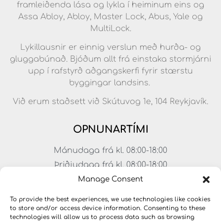
framleiðenda lása og lykla í heiminum eins og
Assa Abloy, Abloy, Master Lock, Abus, Yale og
MultiLock.
Lykillausnir er einnig verslun með hurða- og
gluggabúnað. Bjóðum allt frá einstaka stormjárni
upp í rafstyrð aðgangskerfi fyrir stærstu
byggingar landsins.
Við erum staðsett við Skútuvog 1e, 104 Reykjavík.
OPNUNARTÍMI
Mánudaga frá kl. 08:00-18:00
Þriðjudaga frá kl. 08:00-18:00
Miðvikudaga frá kl. 08:00-18:00
Manage Consent
Fimmtudaga frá kl. 08:00-18:00
To provide the best experiences, we use technologies like cookies
Föstudaga frá kl. 08:00-17:00
to store and/or access device information. Consenting to these
technologies will allow us to process data such as browsing