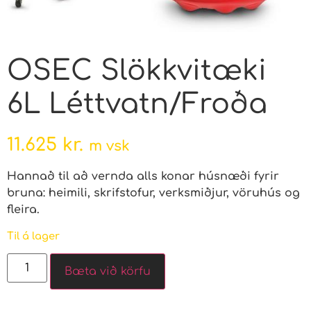
OSEC Slökkvitæki
6L Léttvatn/Froða
11.625
kr.
m vsk
Hannað til að vernda alls konar húsnæði fyrir
bruna: heimili, skrifstofur, verksmiðjur, vöruhús og
fleira.
Til á lager
Bæta við körfu