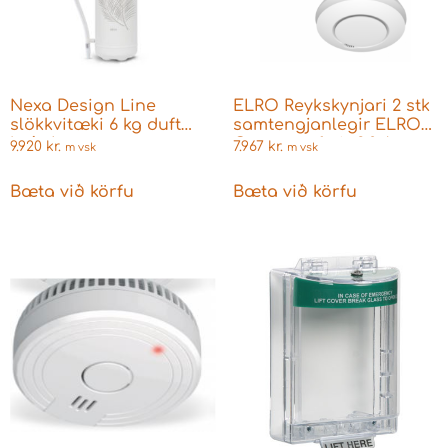
Nexa Design Line
ELRO Reykskynjari 2 stk
slökkvitæki 6 kg duft
samtengjanlegir ELRO
hvítt/mynst
Connects fyrir 2.0 App
9.920
kr.
7.967
kr.
m vsk
m vsk
Bæta við körfu
Bæta við körfu