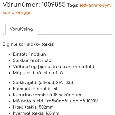
Vörunúmer:
1009885
Tags:
eldvarnirodyrt
,
sumaroryggi
Vörulýsing
Eiginleikar slökkvitækis:
Einfalt í notkun
Slekkur hratt í eldi
Viðhald og þjónusta á tæki er einföld
Möguleiki að fylla oft á
Slökkvigildi (afköst): 21A 183B
Rúmmál innihalds: 6L
Kúturinn tæmist á 15 sekúndum
Má nota á eld í rafbúnaði upp að 1000V
Hæð tækis: 502mm
Þvermál tækis: 160mm