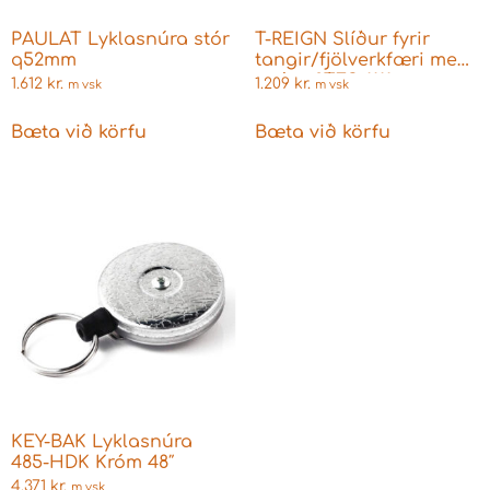
PAULAT Lyklasnúra stór
T-REIGN Slíður fyrir
q52mm
tangir/fjölverkfæri með
snúru 0TFS-1111
1.612
kr.
1.209
kr.
m vsk
m vsk
Bæta við körfu
Bæta við körfu
KEY-BAK Lyklasnúra
485-HDK Króm 48″
4.371
kr.
m vsk