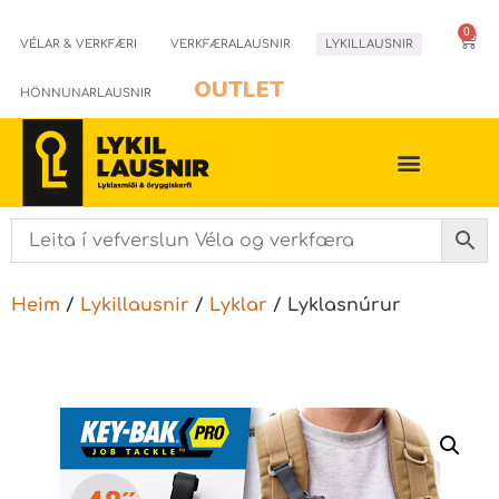
0
VÉLAR & VERKFÆRI
VERKFÆRALAUSNIR
LYKILLAUSNIR
OUTLET
HÖNNUNARLAUSNIR
Heim
/
Lykillausnir
/
Lyklar
/ Lyklasnúrur