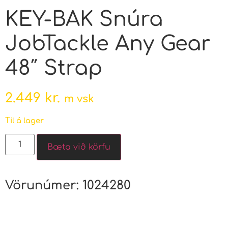
KEY-BAK Snúra
JobTackle Any Gear
48″ Strap
2.449
kr.
m vsk
Til á lager
Bæta við körfu
Vörunúmer:
1024280