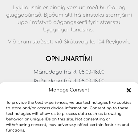
Lykillausnir er einnig verslun með hurða- og
gluggabúnað. Bjóðum allt frá einstaka stormjárni
upp í rafstyrð aðgangskerfi fyrir stærstu
byggingar landsins.
Við erum staðsett við Skútuvog 1e, 104 Reykjavík.
OPNUNARTÍMI
Mánudaga frá kl. 08:00-18:00
Þriðjudaga frá kl. 08:00-18:00
Miðvikudaga frá kl. 08:00-18:00
Manage Consent
Fimmtudaga frá kl. 08:00-18:00
To provide the best experiences, we use technologies like cookies
Föstudaga frá kl. 08:00-17:00
to store and/or access device information. Consenting to these
technologies will allow us to process data such as browsing
Laugardagar frá kl. 11:00-15:00
behavior or unique IDs on this site. Not consenting or
withdrawing consent, may adversely affect certain features and
functions.