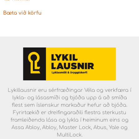
Bæta við körfu
Lykillausnir eru sérfræðingar Véla og verkfæra í
lykla- og lásasmíði og bjóða upp á að smíða
flest sem íslenskur markaður hefur að bjóða.
Fyrirtækið er dreifingaraðili flestra sterkustu
framleiðenda lása og lykla í heiminum eins og
Assa Abloy, Abloy, Master Lock, Abus, Yale og
MultiLock.