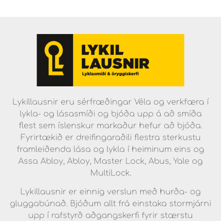
Lykillausnir eru sérfræðingar Véla og verkfæra í
lykla- og lásasmíði og bjóða upp á að smíða
flest sem íslenskur markaður hefur að bjóða.
Fyrirtækið er dreifingaraðili flestra sterkustu
framleiðenda lása og lykla í heiminum eins og
Assa Abloy, Abloy, Master Lock, Abus, Yale og
MultiLock.
Lykillausnir er einnig verslun með hurða- og
gluggabúnað. Bjóðum allt frá einstaka stormjárni
upp í rafstyrð aðgangskerfi fyrir stærstu