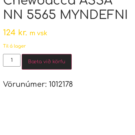
Chewbacca ASSA
NN 5565 MYNDEFNI
124
kr.
m vsk
Til á lager
Bæta við körfu
Vörunúmer:
1012178