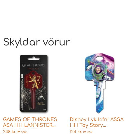
Skyldar vörur
GAMES OF THRONES
Disney Lykilefni ASSA
ASA HH LANNISTER
HH Toy Story
F603 MYNDEFNI
MYNDEFNI
248
kr.
124
kr.
m vsk
m vsk