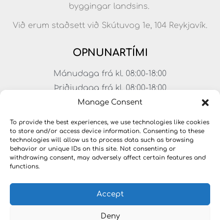
byggingar landsins.
Við erum staðsett við Skútuvog 1e, 104 Reykjavík.
OPNUNARTÍMI
Mánudaga frá kl. 08:00-18:00
Þriðjudaga frá kl. 08:00-18:00
Miðvikudaga frá kl. 08:00-18:00
Manage Consent
Fimmtudaga frá kl. 08:00-18:00
To provide the best experiences, we use technologies like cookies
Föstudaga frá kl. 08:00-17:00
to store and/or access device information. Consenting to these
technologies will allow us to process data such as browsing
Laugardagar frá kl. 11:00-15:00
behavior or unique IDs on this site. Not consenting or
withdrawing consent, may adversely affect certain features and
functions.
Accept
Deny