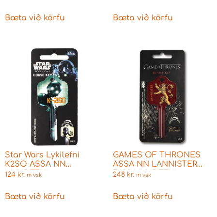
Bæta við körfu
Bæta við körfu
Star Wars Lykilefni
GAMES OF THRONES
K2SO ASSA NN
ASSA NN LANNISTER
MYNDEFNI
F603 MYNDEFNI
124
kr.
248
kr.
m vsk
m vsk
Bæta við körfu
Bæta við körfu