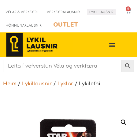
0
VÉLAR & VERKFÆRI
VERKFÆRALAUSNIR
LYKILLAUSNIR
OUTLET
HÖNNUNARLAUSNIR
Heim
/
Lykillausnir
/
Lyklar
/ Lykilefni