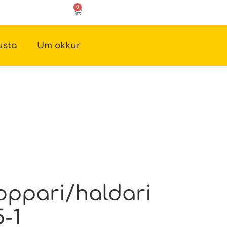
0
usta
Um okkur
oppari/haldari
5-1