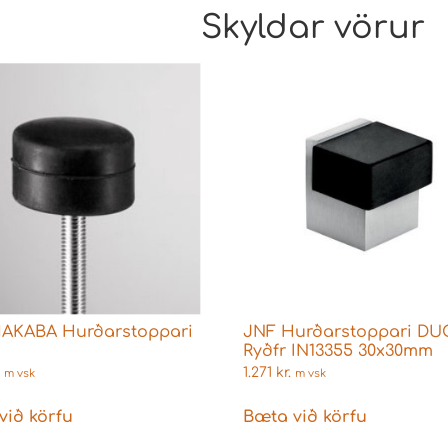
Skyldar vörur
KABA Hurðarstoppari
JNF Hurðarstoppari DU
Ryðfr IN13355 30x30mm
1.271
kr.
m vsk
m vsk
við körfu
Bæta við körfu