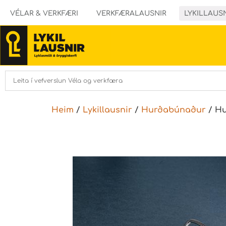
VÉLAR & VERKFÆRI
VERKFÆRALAUSNIR
LYKILLAUS
Heim
/
Lykillausnir
/
Hurðabúnaður
/ Hu