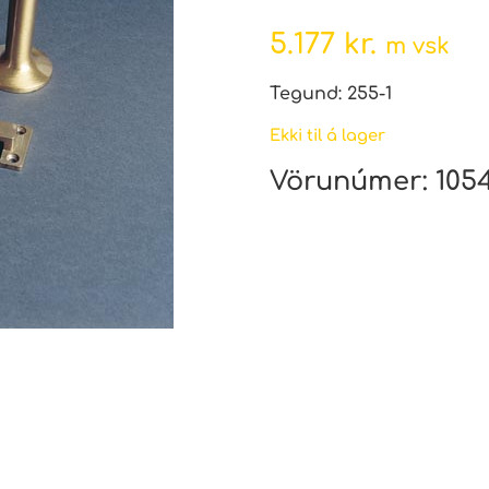
5.177
kr.
m vsk
Tegund: 255-1
Ekki til á lager
Vörunúmer:
105