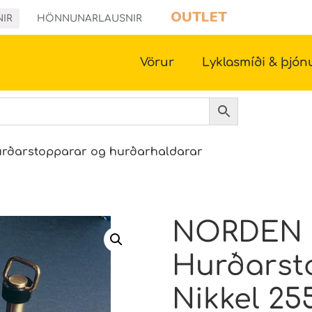
OUTLET
NIR
HÖNNUNARLAUSNIR
Vörur
Lyklasmíði & þjón
rðarstopparar og hurðarhaldarar
NORDEN
Hurðarst
Nikkel 25