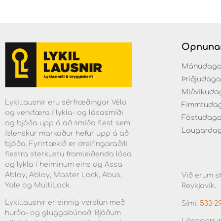
Opnuna
Mánudaga fr
Þriðjudaga f
Miðvikudaga
Lykillausnir eru sérfræðingar Véla
Fimmtudaga 
og verkfæra í lykla- og lásasmíði
Föstudagar 
og bjóða upp á að smíða flest sem
Laugardaga 
íslenskur markaður hefur upp á að
bjóða. Fyrirtækið er dreifingaraðili
flestra sterkustu framleiðenda lása
og lykla í heiminum eins og Assa
Abloy, Abloy, Master Lock, Abus,
Við erum st
Yale og MultiLock.
Reykjavík.
Lykillausnir er einnig verslun með
Sími:
533-2
hurða- og gluggabúnað. Bjóðum
Lásaopnun