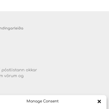
endingarleiða
d
í póstlistann okkar
jum vörum og
Manage Consent