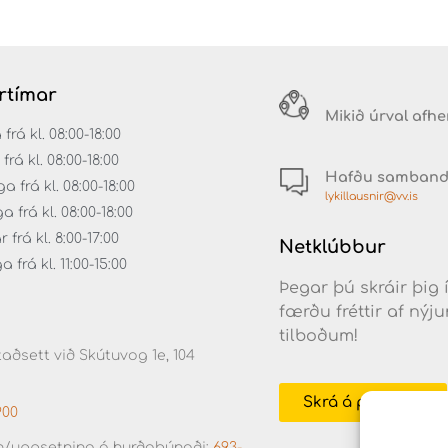
rtímar
Mikið úrval afh
á kl. 08:00-18:00
rá kl. 08:00-18:00
Hafðu samban
 frá kl. 08:00-18:00
lykillausnir@vv.is
frá kl. 08:00-18:00
frá kl. 8:00-17:00
Netklúbbur
frá kl. 11:00-15:00
Þegar þú skráir þig 
færðu fréttir af ný
tilboðum!
aðsett við Skútuvog 1e, 104
Skrá á póstlista
900
/uppsetning á hurðabúnaði:
693-