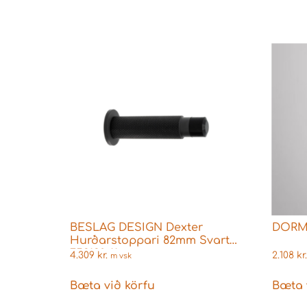
BESLAG DESIGN Dexter
DORMA
Hurðarstoppari 82mm Svartur
753130-11
4.309
kr.
2.108
kr.
m vsk
Bæta við körfu
Bæta 