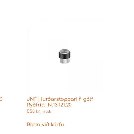
O
JNF Hurðarstoppari f. gólf
Ryðfrítt IN.13.121.20
558
kr.
m vsk
Bæta við körfu