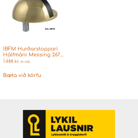
IBFM Hurðarstoppari
Hálfmáni Messing 267
PB
1.488
kr.
m vsk
Bæta við körfu