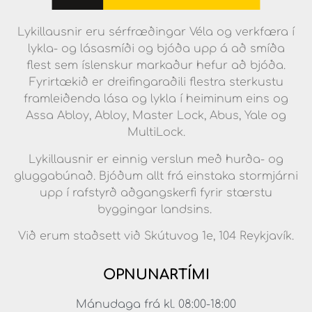
Lykillausnir eru sérfræðingar Véla og verkfæra í
lykla- og lásasmíði og bjóða upp á að smíða
flest sem íslenskur markaður hefur að bjóða.
Fyrirtækið er dreifingaraðili flestra sterkustu
framleiðenda lása og lykla í heiminum eins og
Assa Abloy, Abloy, Master Lock, Abus, Yale og
MultiLock.
Lykillausnir er einnig verslun með hurða- og
gluggabúnað. Bjóðum allt frá einstaka stormjárni
upp í rafstyrð aðgangskerfi fyrir stærstu
byggingar landsins.
Við erum staðsett við Skútuvog 1e, 104 Reykjavík.
OPNUNARTÍMI
Mánudaga frá kl. 08:00-18:00