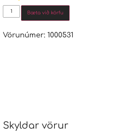
Bæta við körfu
Vörunúmer:
1000531
Skyldar vörur