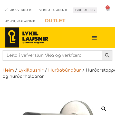
0
VÉLAR & VERKFÆRI
VERKFÆRALAUSNIR
LYKILLAUSNIR
OUTLET
HÖNNUNARLAUSNIR
Heim
/
Lykillausnir
/
Hurðabúnaður
/ Hurðarstopp
og hurðarhaldarar