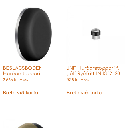
BESLAGSBODEN
JNF Hurðarstoppari f.
Hurðarstoppari
gólf Ryðfrítt IN.13.121.20
2.666
kr.
558
kr.
m vsk
m vsk
Bæta við körfu
Bæta við körfu