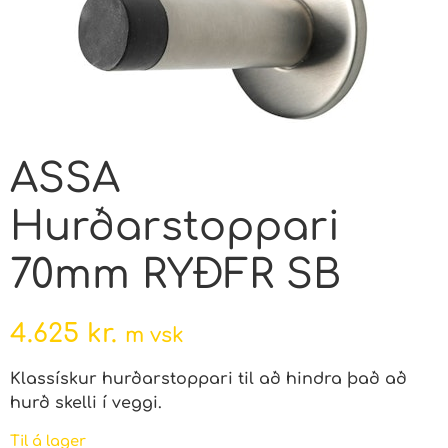
ASSA
Hurðarstoppari
70mm RYÐFR SB
4.625
kr.
m vsk
Klassískur hurðarstoppari til að hindra það að
hurð skelli í veggi.
Til á lager