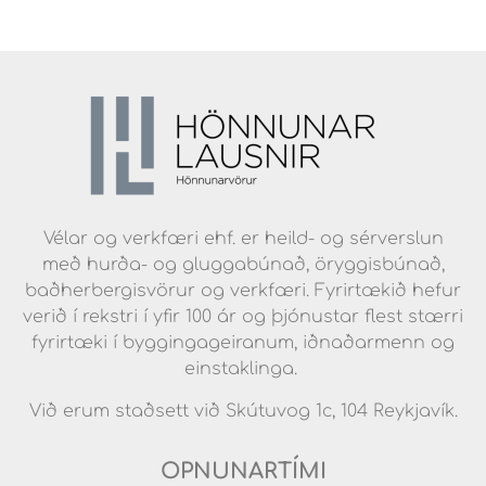
Vélar og verkfæri ehf. er heild- og sérverslun
með hurða- og gluggabúnað, öryggisbúnað,
baðherbergisvörur og verkfæri. Fyrirtækið hefur
verið í rekstri í yfir 100 ár og þjónustar flest stærri
fyrirtæki í byggingageiranum, iðnaðarmenn og
einstaklinga.
Við erum staðsett við Skútuvog 1c, 104 Reykjavík.
OPNUNARTÍMI