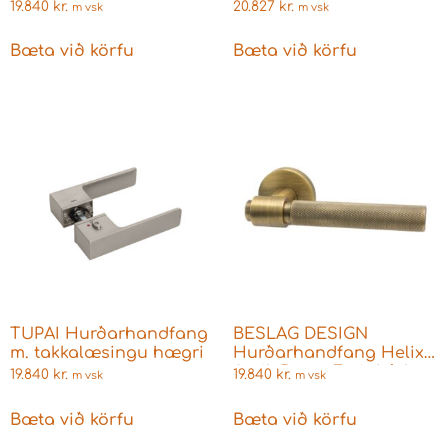
19.840
kr.
20.827
kr.
m vsk
m vsk
Bæta við körfu
Bæta við körfu
TUPAI Hurðarhandfang
BESLAG DESIGN
m. takkalæsingu hægri
Hurðarhandfang Helix
Antik Brons Fyrir Þýskar
19.840
kr.
19.840
kr.
m vsk
m vsk
læsingar
Bæta við körfu
Bæta við körfu