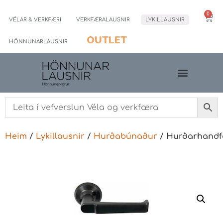
0
VÉLAR & VERKFÆRI
VERKFÆRALAUSNIR
LYKILLAUSNIR
OUTLET
HÖNNUNARLAUSNIR
Heim
/
Lykillausnir
/
Hurðabúnaður
/ Hurðarhand