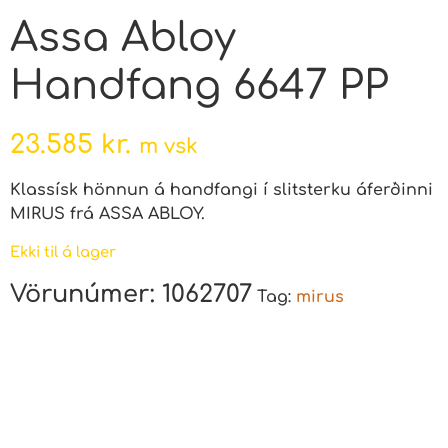
Assa Abloy
Handfang 6647 PP
23.585
kr.
m vsk
Klassísk hönnun á handfangi í slitsterku áferðinni
MIRUS frá ASSA ABLOY.
Ekki til á lager
Vörunúmer:
1062707
Tag:
mirus