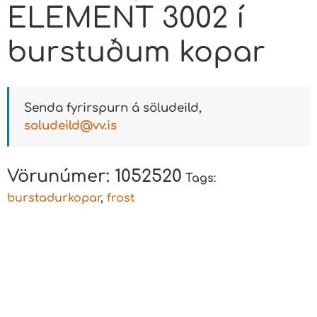
ELEMENT 3002 í
burstuðum kopar
Senda fyrirspurn á söludeild,
soludeild@vv.is
Vörunúmer:
1052520
Tags:
burstadurkopar
,
frost