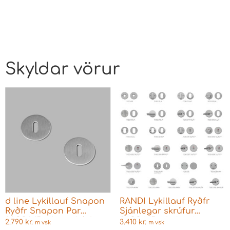
Skyldar vörur
d line Lykillauf Snapon
RANDI Lykillauf Ryðfr
Ryðfr Snapon Par
Sjánlegar skrúfur
f.ASSA/Boda og Þýskar
f.ASSA/Boda læsingar
2.790
kr.
3.410
kr.
m vsk
m vsk