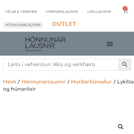
0
VÉLAR & VERKFÆRI
VERKFÆRALAUSNIR
LYKILLAUSNIR
OUTLET
HÖNNUNARLAUSNIR
Heim
/
Hönnunarlausnir
/
Hurðarbúnaður
/ Lykilla
og húnarósir