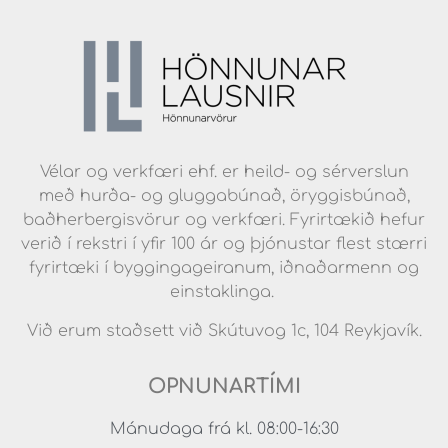
Vélar og verkfæri ehf. er heild- og sérverslun
með hurða- og gluggabúnað, öryggisbúnað,
baðherbergisvörur og verkfæri. Fyrirtækið hefur
verið í rekstri í yfir 100 ár og þjónustar flest stærri
fyrirtæki í byggingageiranum, iðnaðarmenn og
einstaklinga.
Við erum staðsett við Skútuvog 1c, 104 Reykjavík.
OPNUNARTÍMI
Mánudaga frá kl. 08:00-16:30