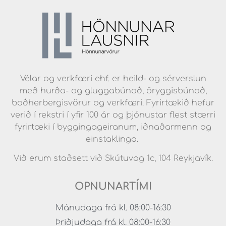
Vélar og verkfæri ehf. er heild- og sérverslun
með hurða- og gluggabúnað, öryggisbúnað,
baðherbergisvörur og verkfæri. Fyrirtækið hefur
verið í rekstri í yfir 100 ár og þjónustar flest stærri
fyrirtæki í byggingageiranum, iðnaðarmenn og
einstaklinga.
Við erum staðsett við Skútuvog 1c, 104 Reykjavík.
OPNUNARTÍMI
Mánudaga frá kl. 08:00-16:30
Þriðjudaga frá kl. 08:00-16:30