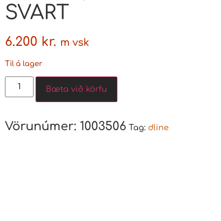
SVART
6.200
kr.
m vsk
Til á lager
Bæta við körfu
Vörunúmer:
1003506
Tag:
dline