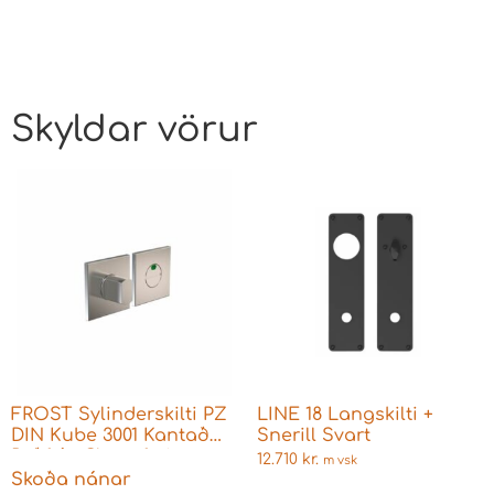
Skyldar vörur
FROST Sylinderskilti PZ
LINE 18 Langskilti +
DIN Kube 3001 Kantað
Snerill Svart
Ryðfrítt Glans fyrir
12.710
kr.
m vsk
Þýskar læsingar
Skoða nánar