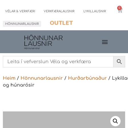
0
VÉLAR & VERKFÆRI
VERKFÆRALAUSNIR
LYKILLAUSNIR
OUTLET
HÖNNUNARLAUSNIR
Heim
/
Hönnunarlausnir
/
Hurðarbúnaður
/ Lykilla
og húnarósir