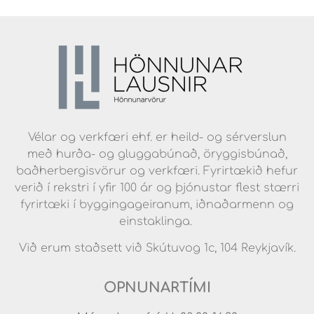
Vélar og verkfæri ehf. er heild- og sérverslun
með hurða- og gluggabúnað, öryggisbúnað,
baðherbergisvörur og verkfæri. Fyrirtækið hefur
verið í rekstri í yfir 100 ár og þjónustar flest stærri
fyrirtæki í byggingageiranum, iðnaðarmenn og
einstaklinga.
Við erum staðsett við Skútuvog 1c, 104 Reykjavík.
OPNUNARTÍMI