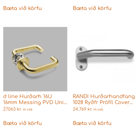
Bæta við körfu
Bæta við körfu
d line Hurðarh 16U
RANDI Hurðarhandfang
16mm Messing PVD Univ
1028 Ryðfr Prófíl Cover
Snapon
(faldar skrúfur, ekki rétt
27.063
kr.
24.769
kr.
m vsk
m vsk
á mynd)
Bæta við körfu
Bæta við körfu