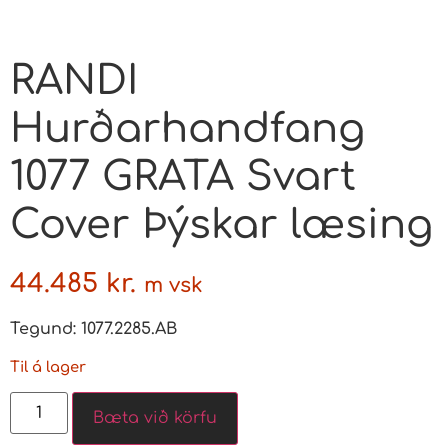
RANDI
Hurðarhandfang
1077 GRATA Svart
Cover Þýskar læsing
44.485
kr.
m vsk
Tegund: 1077.2285.AB
Til á lager
Bæta við körfu