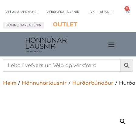
0
VÉLAR & VERKFÆRI
VERKFÆRALAUSNIR
LYKILLAUSNIR
OUTLET
HÖNNUNARLAUSNIR
Heim
/
Hönnunarlausnir
/
Hurðarbúnaður
/ Hurða