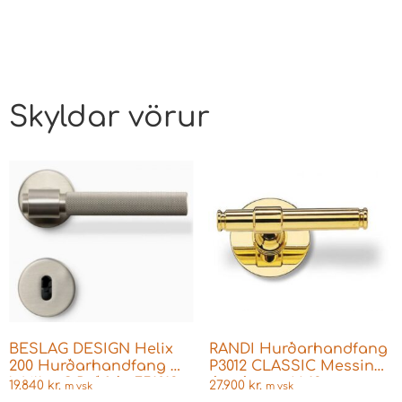
Skyldar vörur
BESLAG DESIGN Helix
RANDI Hurðarhandfang
200 Hurðarhandfang m.
P3012 CLASSIC Messing
lykillaufi Ryðfrítt 751013-
án rósettu H 13mm
19.840
kr.
27.900
kr.
m vsk
m vsk
41