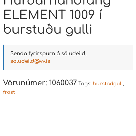
Hurðarhandfang
ELEMENT 1009 í
burstuðu gulli
Senda fyrirspurn á söludeild,
soludeild@vv.is
Vörunúmer:
1060037
Tags:
burstadgull
,
frost