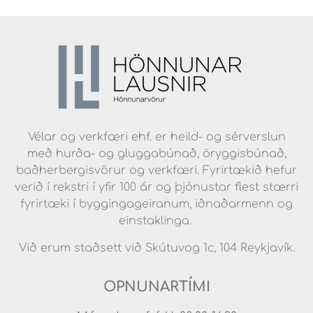
Vélar og verkfæri ehf. er heild- og sérverslun
með hurða- og gluggabúnað, öryggisbúnað,
baðherbergisvörur og verkfæri. Fyrirtækið hefur
verið í rekstri í yfir 100 ár og þjónustar flest stærri
fyrirtæki í byggingageiranum, iðnaðarmenn og
einstaklinga.
Við erum staðsett við Skútuvog 1c, 104 Reykjavík.
OPNUNARTÍMI