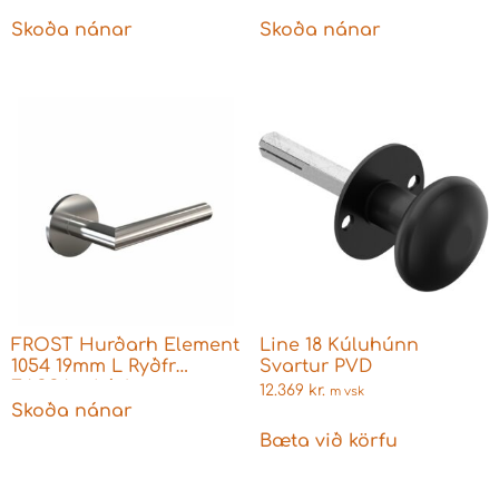
F.ASSA og Þýskar
læsingar
Skoða nánar
Skoða nánar
FROST Hurðarh Element
Line 18 Kúluhúnn
1054 19mm L Ryðfr
Svartur PVD
F.ASSA + Þýskar
12.369
kr.
m vsk
læsingar
Skoða nánar
Bæta við körfu