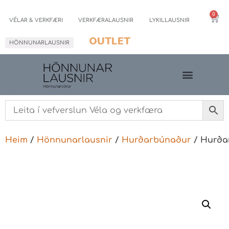
0
VÉLAR & VERKFÆRI
VERKFÆRALAUSNIR
LYKILLAUSNIR
OUTLET
HÖNNUNARLAUSNIR
Heim
/
Hönnunarlausnir
/
Hurðarbúnaður
/ Hurða