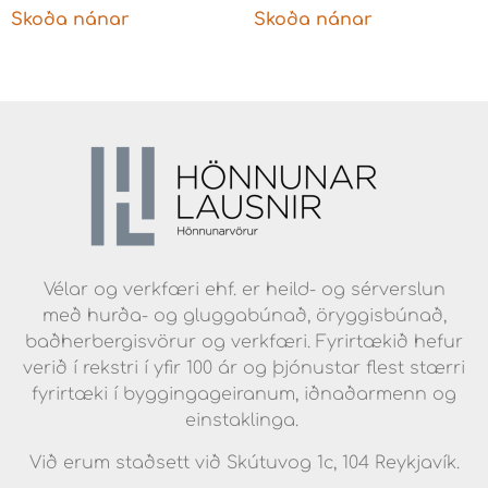
Skoða nánar
Skoða nánar
Vélar og verkfæri ehf. er heild- og sérverslun
með hurða- og gluggabúnað, öryggisbúnað,
baðherbergisvörur og verkfæri. Fyrirtækið hefur
verið í rekstri í yfir 100 ár og þjónustar flest stærri
fyrirtæki í byggingageiranum, iðnaðarmenn og
einstaklinga.
Við erum staðsett við Skútuvog 1c, 104 Reykjavík.