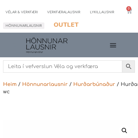
0
VÉLAR & VERKFÆRI
VERKFÆRALAUSNIR
LYKILLAUSNIR
OUTLET
HÖNNUNARLAUSNIR
Heim
/
Hönnunarlausnir
/
Hurðarbúnaður
/ Hurða
wc