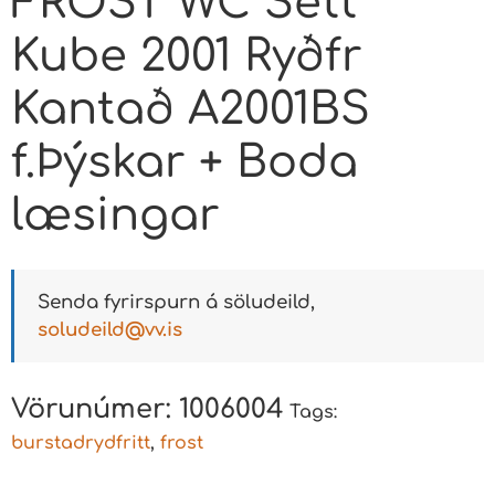
FROST WC Sett
Kube 2001 Ryðfr
Kantað A2001BS
f.Þýskar + Boda
læsingar
Senda fyrirspurn á söludeild,
soludeild@vv.is
Vörunúmer:
1006004
Tags:
burstadrydfritt
,
frost