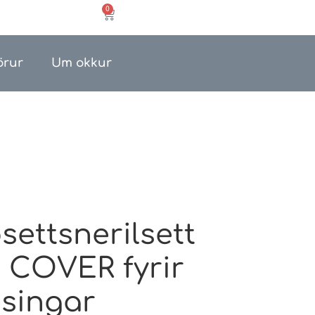
0
örur
Um okkur
settsnerilsett
 COVER fyrir
æsingar