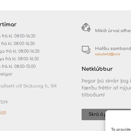
rtímar
Mikið úrval afh
á kl. 08:00-16:30
rá kl. 08:00-16:30
Hafðu samban
 frá kl. 08:00-16:30
soludeild@vv.is
frá kl. 08:00-16:30
rá kl. 08:00-15:00
Netklúbbur
helgar
Þegar þú skráir þig 
aðsett við Skútuvog 1c, 104
færðu fréttir af ný
tilboðum!
7599
500
Skrá á póstlista
To provide