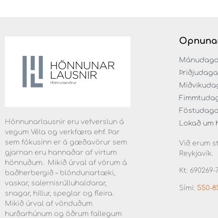
Opnuna
Mánudaga fr
Þriðjudaga f
Miðvikudaga
Fimmtudaga 
Föstudaga f
Hönnunarlausnir eru vefverslun á
Lokað um 
vegum Véla og verkfæra ehf. Þar
sem fókusinn er á gæðavörur sem
Við erum st
gjarnan eru hannaðar af virtum
Reykjavík.
hönnuðum. Mikið úrval af vörum á
Kt: 690269-
baðherbergið – blöndunartæki,
vaskar, salernisrúlluhaldarar,
Sími:
550-8
snagar, hillur, speglar og fleira.
Mikið úrval af vönduðum
hurðarhúnum og öðrum fallegum