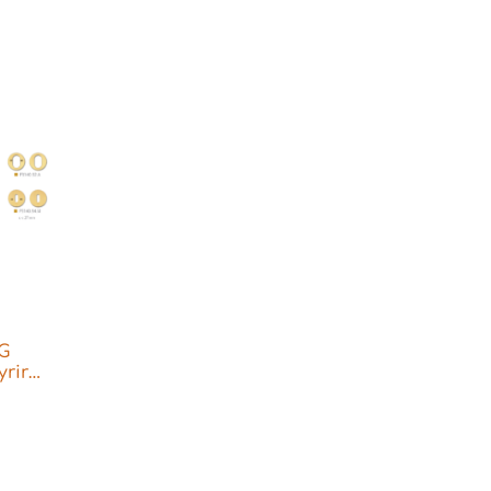
TG
rir