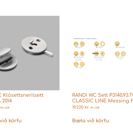
 Klósettsnerilsett
RANDI WC Sett P3140.93.
 2014
CLASSIC LINE Messing fy
Boda læsingar
19.220
kr.
m vsk
m vsk
við körfu
Bæta við körfu