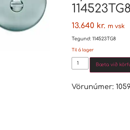
114523TG
13.640
kr.
m vsk
Tegund: 114523TG8
Til á lager
Bæta við körf
Vörunúmer:
105