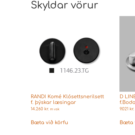
Skyldar vörur
RANDI Komé Klósettsnerilsett
D LINE
f. þýskar læsingar
f.Boda
14.260
kr.
9.021
kr.
m vsk
Bæta við körfu
Bæta 