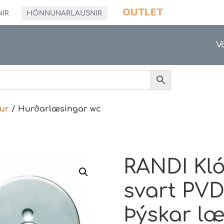
OUTLET
NIR
HÖNNUNARLAUSNIR
V
ur
/ Hurðarlæsingar wc
RANDI Kló
svart PVD
Þýskar l