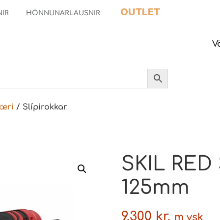
OUTLET
NIR
HÖNNUNARLAUSNIR
V
æri
/ Slípirokkar
SKIL RED 
125mm
9.300
kr.
m vsk