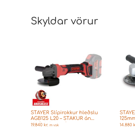
Skyldar vörur
STAYER Slípirokkur hleðslu
STAYE
AGB125 L20 – STAKUR án
125m
hleðslubatterís
19.840
kr.
14.880
k
m vsk