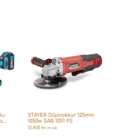
lu
STAYER Slípirokkur 125mm
ka
1050w SAB 1051 PS
12.400
kr.
m vsk