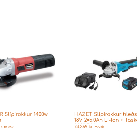
R Slípirokkur 1400w
HAZET Slípirokkur hleðs
m
18V 2×5.0Ah Li-Ion + Tas
9233-7/4
r.
74.369
kr.
m vsk
m vsk