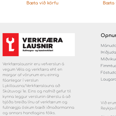
Bæta við körfu
Bæta 
Opnun
Mánudaga
Þriðjuda
Miðvikud
Verkfæralausnir eru vefverslun á
Fimmtuda
vegum Véla og verkfæra ehf. en
Föstudag
margar af vörunum eru einnig
Laugarda
fáanlegar í verslun
Lykillausna/Verkfæralauna að
Skútuvogi 1e. Eins og nafnið gefur til
kynna leggur verslunin áherslu á að
bjóða breiða línu af verkfærum og
Við erum
fullnægja óskum bæði iðnaðarmanna
Reykjaví
og annars handlagins fólks.