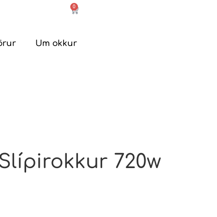
0
örur
Um okkur
Slípirokkur 720w