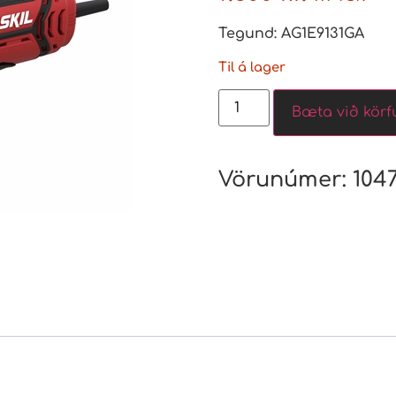
Tegund: AG1E9131GA
Til á lager
Bæta við körf
Vörunúmer:
104