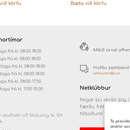
við körfu
Bæta við körfu
artímar
Mikið úrval afhe
 frá kl. 08:00-18:00
ga frá kl. 08:00-18:00
aga frá kl. 08:00-18:00
Hafðu samband
lykillausnir@vv.is
ga frá kl. 08:00-18:00
a frá kl. 08:00-17:00
Netklúbbur
ga frá kl. 11:00-15:00
Þegar þú skráir þig í
færðu fréttir af nýj
tilboðum!
 staðsett við Skútuvog 1e, 104
k.
To provide
and/or acc