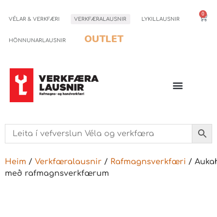
0
VÉLAR & VERKFÆRI
VERKFÆRALAUSNIR
LYKILLAUSNIR
OUTLET
HÖNNUNARLAUSNIR
Heim
/
Verkfæralausnir
/
Rafmagnsverkfæri
/ Aukah
með rafmagnsverkfærum