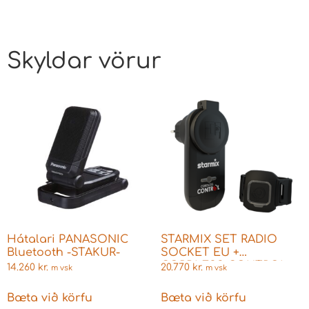
Skyldar vörur
Hátalari PANASONIC
STARMIX SET RADIO
Bluetooth -STAKUR-
SOCKET EU +
CORDLESS CONTROL
14.260
kr.
20.770
kr.
m vsk
m vsk
453644
Bæta við körfu
Bæta við körfu