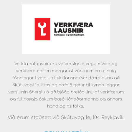
Verkfæralausnir eru vefverslun á vegum Véla og
verkfæra ehf. en margar af vörunum eru einnig
fáanlegar í verslun Lykillausna/Verkfæralauna að
Skútuvogi 1e. Eins og nafnið gefur til kynna leggur
verslunin áherslu á að bjóða breiða línu af verkfærum
og fullnægja óskum bæði iðnaðarmanna og annars
handlagins fólks.
Við erum staðsett við Skútuvog 1e, 104 Reykjavík.