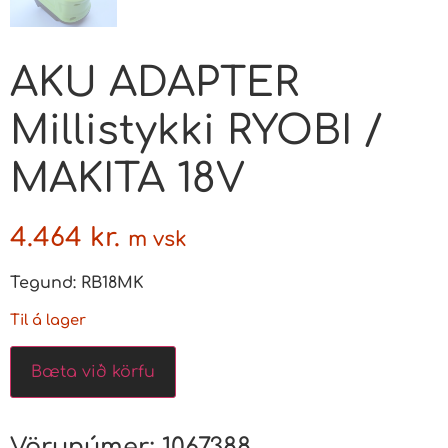
AKU ADAPTER
Millistykki RYOBI /
MAKITA 18V
4.464
kr.
m vsk
Tegund: RB18MK
Til á lager
Bæta við körfu
Vörunúmer:
1067388