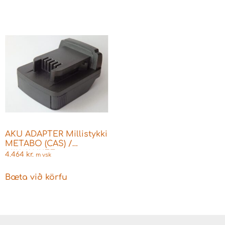
AKU ADAPTER Millistykki
METABO (CAS) /
MILWAUKEE
4.464
kr.
m vsk
Bæta við körfu