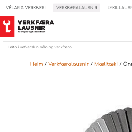
VÉLAR & VERKFÆRI
VERKFÆRALAUSNIR
LYKILLAUS
Heim
/
Verkfæralausnir
/
Mælitæki
/ Ön