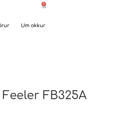
0
örur
Um okkur
Feeler FB325A