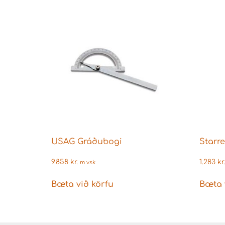
USAG Gráðubogi
Starre
9.858
kr.
1.283
kr.
m vsk
Bæta við körfu
Bæta 