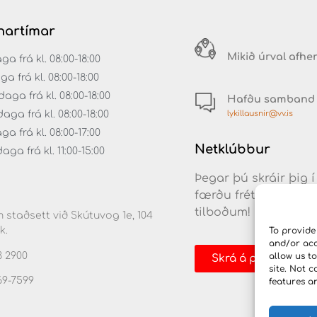
artímar
Mikið úrval afhe
 frá kl. 08:00-18:00
ga frá kl. 08:00-18:00
aga frá kl. 08:00-18:00
Hafðu samband
lykillausnir@vv.is
ga frá kl. 08:00-18:00
a frá kl. 08:00-17:00
Netklúbbur
ga frá kl. 11:00-15:00
Þegar þú skráir þig í
færðu fréttir af nýj
tilboðum!
 staðsett við Skútuvog 1e, 104
k.
To provide
and/or acc
3 2900
allow us t
Skrá á póstlista
site. Not 
69-7599
features a