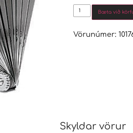
Bæta við körf
Vörunúmer:
1017
Skyldar vörur