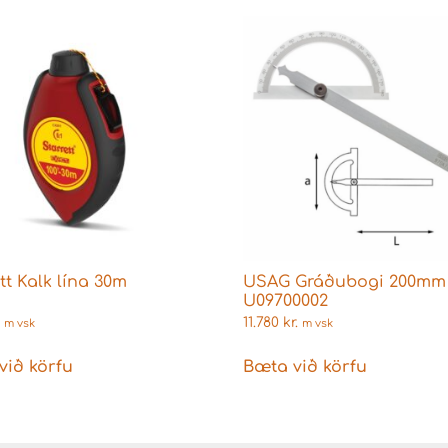
tt Kalk lína 30m
USAG Gráðubogi 200mm
U09700002
11.780
kr.
m vsk
m vsk
við körfu
Bæta við körfu