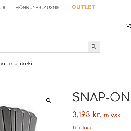
OUTLET
NIR
HÖNNUNARLAUSNIR
V
nur mælitæki
SNAP-ON 
3.193
kr.
m vsk
Til á lager