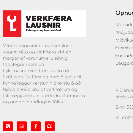
Opnun
Mánudaga
Þriðjuda
Miðvikud
Verkfæralausnir eru vefverslun á
Fimmtuda
vegum Véla og verkfæra ehf. en
Föstudag
margar af vörunum eru einnig
Laugarda
fáanlegar í verslun
Lykillausna/Verkfæralauna að
Skútuvogi 1e. Eins og nafnið gefur til
kynna leggur verslunin áherslu á að
bjóða breiða línu af verkfærum og
Við erum
fullnægja óskum bæði iðnaðarmanna
Reykjaví
og annars handlagins fólks.
Sími: 53
Kt: 6902