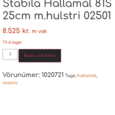
Stabila Hallamál 81S
25cm m.hulstri 02501
8.525
kr.
m vsk
Til á lager
Bæta við körfu
Vörunúmer:
1020721
Tags:
hallamál
,
stabila