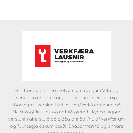
Verkfæralausnir eru vefverslun á vegum Véla og
verkfæra ehf. en margar af vörunum eru einnig
fáanlegar í verslun Lykillausna/Verkfæralauna að
Skútuvogi 1e. Eins og nafnið gefur til kynna leggur
verslunin áherslu á að bjóða breiða línu af verkfærum
og fullnægja óskum bæði iðnaðarmanna og annars