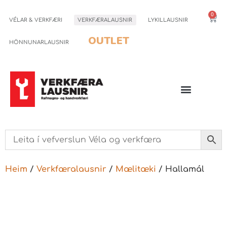
0
VÉLAR & VERKFÆRI
VERKFÆRALAUSNIR
LYKILLAUSNIR
OUTLET
HÖNNUNARLAUSNIR
Heim
/
Verkfæralausnir
/
Mælitæki
/ Hallamál