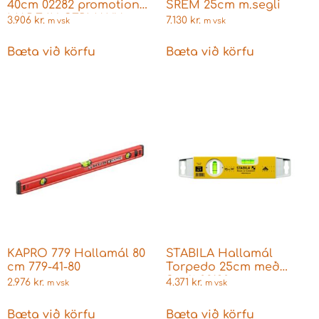
40cm 02282 promotion
SREM 25cm m.segli
MADE IN GERMANY
3.906
kr.
7.130
kr.
m vsk
m vsk
Bæta við körfu
Bæta við körfu
KAPRO 779 Hallamál 80
STABILA Hallamál
cm 779-41-80
Torpedo 25cm með
Segli 02190
2.976
kr.
4.371
kr.
m vsk
m vsk
Bæta við körfu
Bæta við körfu