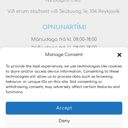
handlagins fólks.
Við erum staðsett við Skútuvog 1e, 104 Reykjavík.
OPNUNARTÍMI
Mánudaga frá kl. 08:00-18:00
Þriðjudaga frá kl. 08:00-18:00
Manage Consent
Miðvikudaga frá kl. 08:00-18:00
Fimmtudaga frá kl. 08:00-18:00
To provide the best experiences, we use technologies like cookies
to store and/or access device information. Consenting to these
Föstudaga frá kl. 08:00-17:00
technologies will allow us to process data such as browsing
Laugardaga frá kl. 11:00-15:00
behavior or unique IDs on this site. Not consenting or
withdrawing consent, may adversely affect certain features and
functions.
Accept
Deny