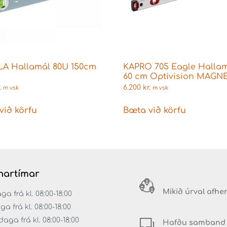
LA Hallamál 80U 150cm
KAPRO 705 Eagle Hallam
60 cm Optivision MAGN
.
6.200
kr.
m vsk
m vsk
við körfu
Bæta við körfu
artímar
Mikið úrval afhe
 frá kl. 08:00-18:00
ga frá kl. 08:00-18:00
aga frá kl. 08:00-18:00
Hafðu samband