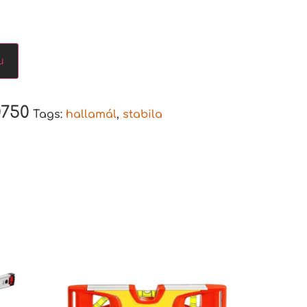
u
0750
Tags:
hallamál
,
stabila