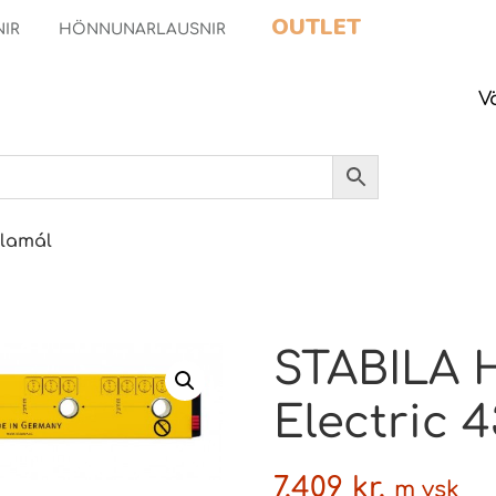
OUTLET
NIR
HÖNNUNARLAUSNIR
V
lamál
STABILA H
Electric 4
7.409
kr.
m vsk