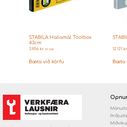
STABILA Hallamál Toolbox
STABI
43cm
3.906
kr.
12.121
kr
m vsk
Bæta við körfu
Bæta 
Opnun
Mánudaga
Þriðjuda
Miðvikud