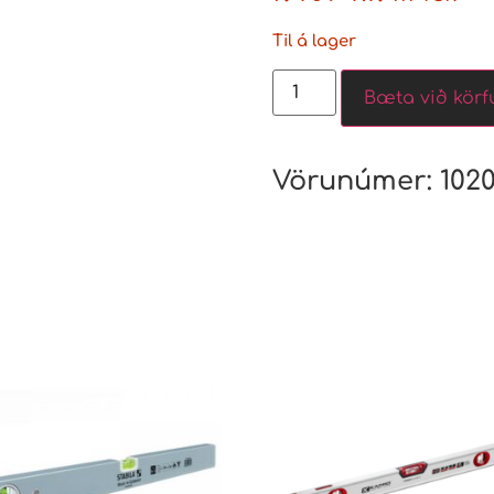
Til á lager
Bæta við körf
Vörunúmer:
102