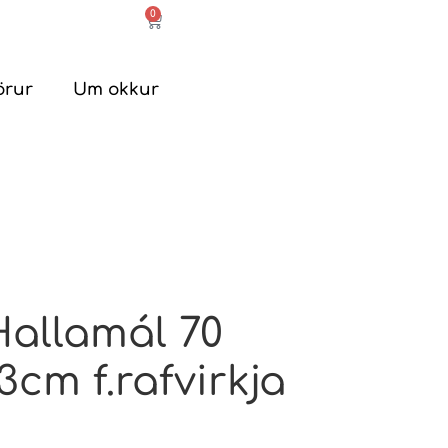
0
örur
Um okkur
allamál 70
3cm f.rafvirkja