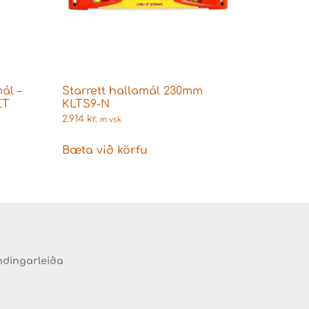
ál –
Starrett hallamál 230mm
ET
KLTS9-N
2.914
kr.
m vsk
Bæta við körfu
ndingarleiða