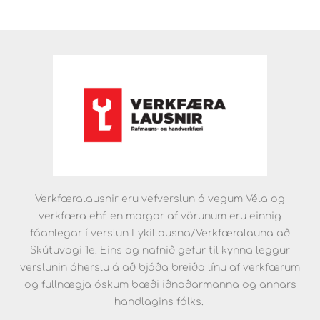
Verkfæralausnir eru vefverslun á vegum Véla og
verkfæra ehf. en margar af vörunum eru einnig
fáanlegar í verslun Lykillausna/Verkfæralauna að
Skútuvogi 1e. Eins og nafnið gefur til kynna leggur
verslunin áherslu á að bjóða breiða línu af verkfærum
og fullnægja óskum bæði iðnaðarmanna og annars
handlagins fólks.