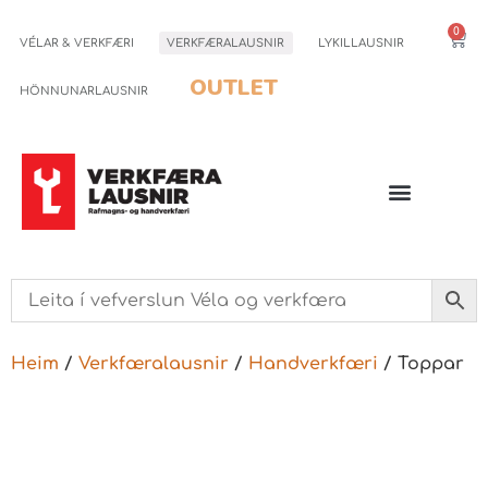
0
VÉLAR & VERKFÆRI
VERKFÆRALAUSNIR
LYKILLAUSNIR
OUTLET
HÖNNUNARLAUSNIR
Heim
/
Verkfæralausnir
/
Handverkfæri
/ Toppar