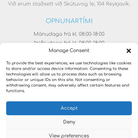
Við erum staðsett við Skútuvog 1e, 104 Reykjavík.
OPNUNARTÍMI
Mánudaga frá kl. 08:00-18:00
Þriðjudaga frá kl. 08:00-18:00
Manage Consent
Miðvikudaga frá kl. 08:00-18:00
Fimmtudaga frá kl. 08:00-18:00
To provide the best experiences, we use technologies like cookies
to store and/or access device information. Consenting to these
Föstudaga frá kl. 08:00-17:00
technologies will allow us to process data such as browsing
Laugardaga frá kl. 11:00-15:00
behavior or unique IDs on this site. Not consenting or
withdrawing consent, may adversely affect certain features and
functions.
Accept
Deny
View preferences