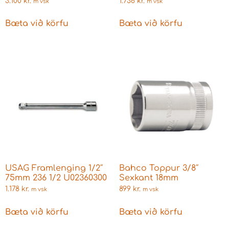
3.100
kr.
1.736
kr.
m vsk
m vsk
Bæta við körfu
Bæta við körfu
USAG Framlenging 1/2″
Bahco Toppur 3/8″
75mm 236 1/2 U02360300
Sexkant 18mm
1.178
kr.
899
kr.
m vsk
m vsk
Bæta við körfu
Bæta við körfu