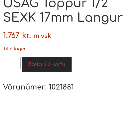
USAG Toppur 1/2″
SEXK 17mm Langur
1.767
kr.
m vsk
Til á lager
Bæta við körfu
Vörunúmer:
1021881