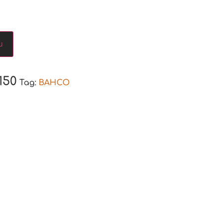
u
150
Tag:
BAHCO