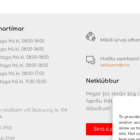
artímar
Mikið úrval afhe
 frá kl. 08:00-18:00
ga frá kl. 08:00-18:00
aga frá kl. 08:00-18:00
Hafðu samband
lykillausnir@vv.is
ga frá kl. 08:00-18:00
a frá kl. 08:00-17:00
Netklúbbur
ga frá kl. 11:00-15:00
Þegar þú skráir þig í
færðu fréttir af nýj
tilboðum!
 staðsett við Skútuvog 1e, 104
k.
To provide
and/or acc
3 2900
allow us t
Skrá á póstlista
site. Not 
69-7599
features a