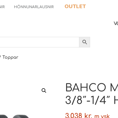
OUTLET
NIR
HÖNNUNARLAUSNIR
V
/ Toppar
BAHCO Mil
3/8″-1/4″
3.038
kr.
m vsk