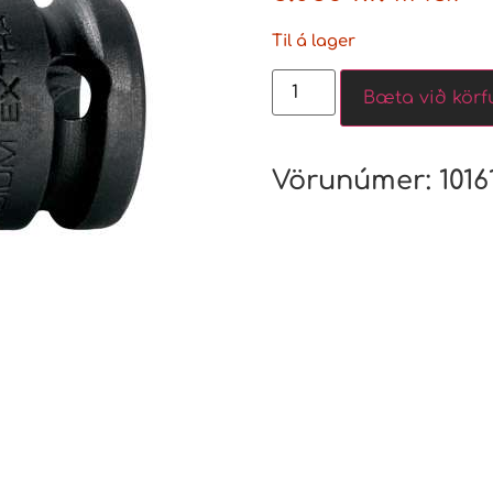
Til á lager
Bæta við körf
Vörunúmer:
1016