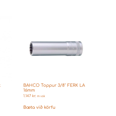
t
BAHCO Toppur 3/8″ FERK LA
16mm
1.147
kr.
m vsk
Bæta við körfu