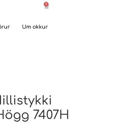
0
örur
Um okkur
listykki
 Högg 7407H