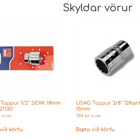
Skyldar vörur
Toppur 1/2″ SEXK 18mm
USAG Toppur 3/8″ 12Kan
2113D
15mm
.
744
kr.
m vsk
m vsk
við körfu
Bæta við körfu