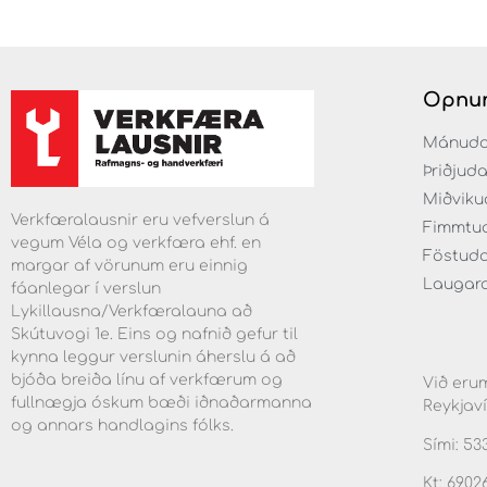
Opnun
Mánudaga
Þriðjuda
Miðvikud
Verkfæralausnir eru vefverslun á
Fimmtuda
vegum Véla og verkfæra ehf. en
Föstudag
margar af vörunum eru einnig
Laugarda
fáanlegar í verslun
Lykillausna/Verkfæralauna að
Skútuvogi 1e. Eins og nafnið gefur til
kynna leggur verslunin áherslu á að
bjóða breiða línu af verkfærum og
Við erum
fullnægja óskum bæði iðnaðarmanna
Reykjaví
og annars handlagins fólks.
Sími: 53
Kt: 6902