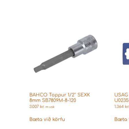
BAHCO Toppur 1/2″ SEXK
USAG 
8mm SB7809M-8-120
U0235
3.007
kr.
1.364
kr
m vsk
Bæta við körfu
Bæta 