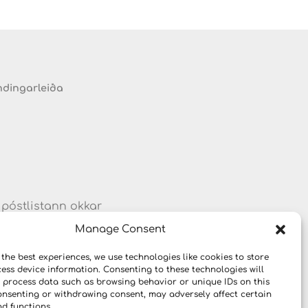
ndingarleiða
 póstlistann okkar
um vörum og
Manage Consent
 the best experiences, we use technologies like cookies to store
ess device information. Consenting to these technologies will
o process data such as browsing behavior or unique IDs on this
consenting or withdrawing consent, may adversely affect certain
nd functions.