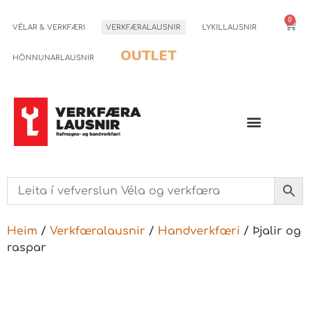
0
VÉLAR & VERKFÆRI
VERKFÆRALAUSNIR
LYKILLAUSNIR
OUTLET
HÖNNUNARLAUSNIR
Heim
/
Verkfæralausnir
/
Handverkfæri
/ Þjalir og
raspar