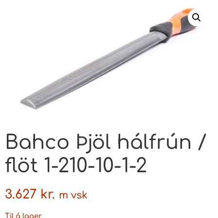
Bahco Þjöl hálfrún /
flöt 1-210-10-1-2
3.627
kr.
m vsk
Til á lager