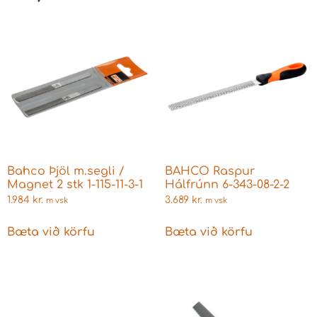
Bahco Þjöl m.segli /
BAHCO Raspur
Magnet 2 stk 1-115-11-3-1
Hálfrúnn 6-343-08-2-2
1.984
kr.
3.689
kr.
m vsk
m vsk
Bæta við körfu
Bæta við körfu