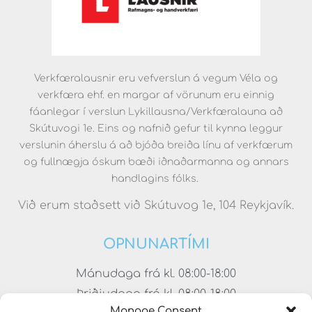
Verkfæralausnir eru vefverslun á vegum Véla og
verkfæra ehf. en margar af vörunum eru einnig
fáanlegar í verslun Lykillausna/Verkfæralauna að
Skútuvogi 1e. Eins og nafnið gefur til kynna leggur
verslunin áherslu á að bjóða breiða línu af verkfærum
og fullnægja óskum bæði iðnaðarmanna og annars
handlagins fólks.
Við erum staðsett við Skútuvog 1e, 104 Reykjavík.
OPNUNARTÍMI
Mánudaga frá kl. 08:00-18:00
Þriðjudaga frá kl. 08:00-18:00
Manage Consent