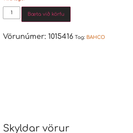
Bæta við körfu
Vörunúmer:
1015416
Tag:
BAHCO
Skyldar vörur