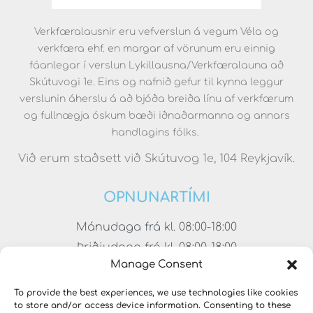
Verkfæralausnir eru vefverslun á vegum Véla og
verkfæra ehf. en margar af vörunum eru einnig
fáanlegar í verslun Lykillausna/Verkfæralauna að
Skútuvogi 1e. Eins og nafnið gefur til kynna leggur
verslunin áherslu á að bjóða breiða línu af verkfærum
og fullnægja óskum bæði iðnaðarmanna og annars
handlagins fólks.
Við erum staðsett við Skútuvog 1e, 104 Reykjavík.
OPNUNARTÍMI
Mánudaga frá kl. 08:00-18:00
Þriðjudaga frá kl. 08:00-18:00
Manage Consent
Miðvikudaga frá kl. 08:00-18:00
Fimmtudaga frá kl. 08:00-18:00
To provide the best experiences, we use technologies like cookies
to store and/or access device information. Consenting to these
Föstudaga frá kl. 08:00-17:00