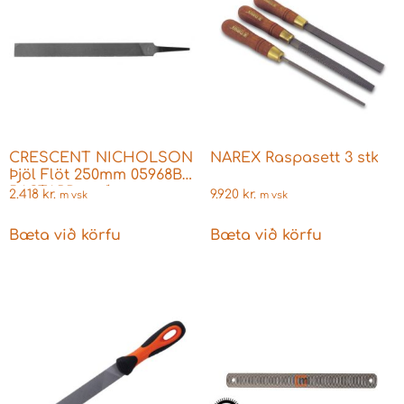
CRESCENT NICHOLSON
NAREX Raspasett 3 stk
Þjöl Flöt 250mm 05968BC
BASTARD með
2.418
kr.
9.920
kr.
m vsk
m vsk
handfangi
Bæta við körfu
Bæta við körfu