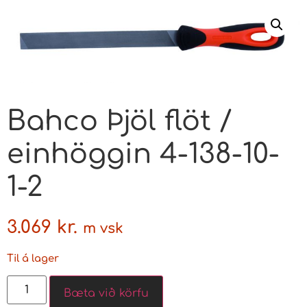
Bahco Þjöl flöt /
einhöggin 4-138-10-
1-2
3.069
kr.
m vsk
Til á lager
Bæta við körfu