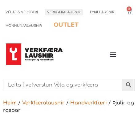
0
VÉLAR & VERKFÆRI
VERKFÆRALAUSNIR
LYKILLAUSNIR
OUTLET
HÖNNUNARLAUSNIR
Heim
/
Verkfæralausnir
/
Handverkfæri
/ Þjalir og
raspar