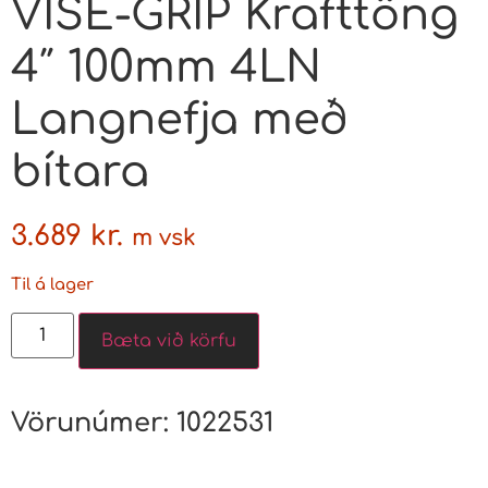
VISE-GRIP Krafttöng
4″ 100mm 4LN
Langnefja með
bítara
3.689
kr.
m vsk
Til á lager
Bæta við körfu
Vörunúmer:
1022531