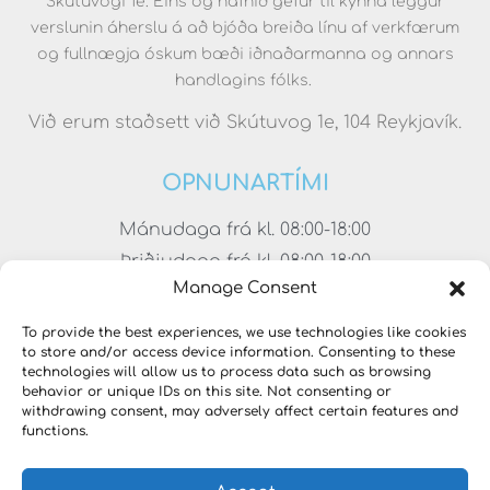
Skútuvogi 1e. Eins og nafnið gefur til kynna leggur
verslunin áherslu á að bjóða breiða línu af verkfærum
og fullnægja óskum bæði iðnaðarmanna og annars
handlagins fólks.
Við erum staðsett við Skútuvog 1e, 104 Reykjavík.
OPNUNARTÍMI
Mánudaga frá kl. 08:00-18:00
Þriðjudaga frá kl. 08:00-18:00
Manage Consent
Miðvikudaga frá kl. 08:00-18:00
Fimmtudaga frá kl. 08:00-18:00
To provide the best experiences, we use technologies like cookies
to store and/or access device information. Consenting to these
Föstudaga frá kl. 08:00-17:00
technologies will allow us to process data such as browsing
Laugardaga frá kl. 11:00-15:00
behavior or unique IDs on this site. Not consenting or
withdrawing consent, may adversely affect certain features and
functions.