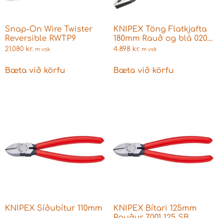
Snap-On Wire Twister
KNIPEX Töng Flatkjafta
Reversible RWTP9
180mm Rauð og blá 0202
180
21.080
kr.
4.898
kr.
m vsk
m vsk
Bæta við körfu
Bæta við körfu
KNIPEX Síðubítur 110mm
KNIPEX Bítari 125mm
Rauður 7001 125 SB