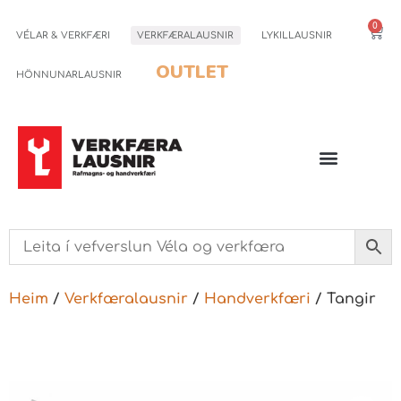
0
VÉLAR & VERKFÆRI
VERKFÆRALAUSNIR
LYKILLAUSNIR
OUTLET
HÖNNUNARLAUSNIR
Heim
/
Verkfæralausnir
/
Handverkfæri
/ Tangir