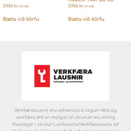
3.906
kr.
3.906
kr.
m vsk
m vsk
Bæta við körfu
Bæta við körfu
Verkfæralausnir eru vefverslun á vegum Véla og
verkfæra ehf. en margar af vörunum eru einnig
fáanlegar í verslun Lykillausna/Verkfæralauna að