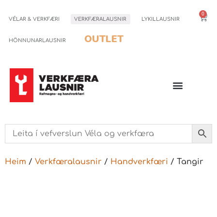
0
VÉLAR & VERKFÆRI
VERKFÆRALAUSNIR
LYKILLAUSNIR
OUTLET
HÖNNUNARLAUSNIR
Heim
/
Verkfæralausnir
/
Handverkfæri
/ Tangir