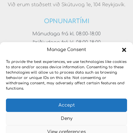
Við erum staðsett við Skútuvog 1e, 104 Reykjavík.
OPNUNARTÍMI
Mánudaga frá kl. 08:00-18:00
Þriðjudaga frá kl. 08:00-18:00
Manage Consent
Miðvikudaga frá kl. 08:00-18:00
Fimmtudaga frá kl. 08:00-18:00
To provide the best experiences, we use technologies like cookies
to store and/or access device information. Consenting to these
Föstudaga frá kl. 08:00-17:00
technologies will allow us to process data such as browsing
Laugardaga frá kl. 11:00-15:00
behavior or unique IDs on this site. Not consenting or
withdrawing consent, may adversely affect certain features and
functions.
Accept
Deny
View preferences