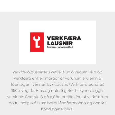
Verkfæralausnir eru vefverslun á vegum Véla og
verkfæra ehf. en margar af vörunum eru einnig
fáanlegar í verslun Lykillausna/Verkfæralauna að
Skútuvogi 1e. Eins og nafnið gefur til kynna leggur
verslunin áherslu á að bjóða breiða línu af verkfærum
og fullnægja óskum bæði iðnaðarmanna og annars
handlagins fólks.