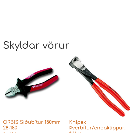
Skyldar vörur
ORBIS Síðubítur 180mm
Knipex
28-180
Þverbítur/endaklippur