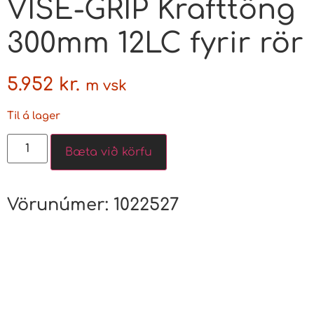
VISE-GRIP Krafttöng
300mm 12LC fyrir rör
5.952
kr.
m vsk
Til á lager
Bæta við körfu
Vörunúmer:
1022527