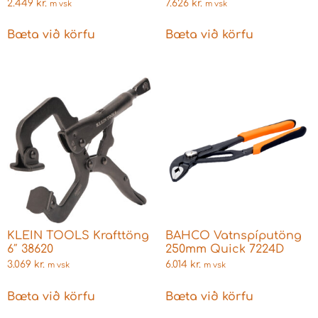
200mm
2.449
kr.
7.626
kr.
m vsk
m vsk
Bæta við körfu
Bæta við körfu
KLEIN TOOLS Krafttöng
BAHCO Vatnspíputöng
6″ 38620
250mm Quick 7224D
3.069
kr.
6.014
kr.
m vsk
m vsk
Bæta við körfu
Bæta við körfu