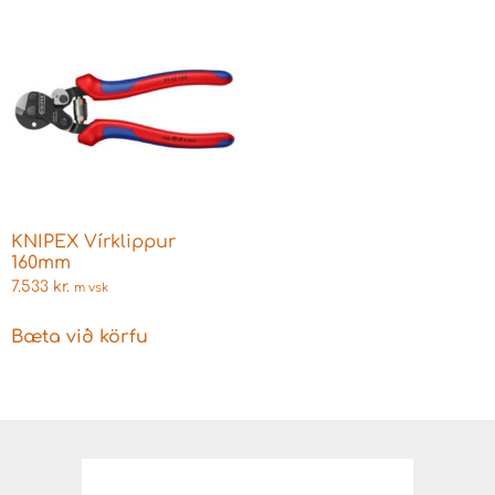
KNIPEX Vírklippur
160mm
7.533
kr.
m vsk
Bæta við körfu