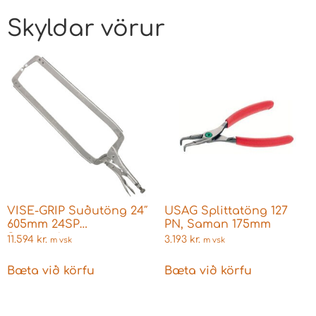
Skyldar vörur
VISE-GRIP Suðutöng 24″
USAG Splittatöng 127
605mm 24SP
PN, Saman 175mm
Sveigjanleg
11.594
kr.
3.193
kr.
m vsk
m vsk
Bæta við körfu
Bæta við körfu