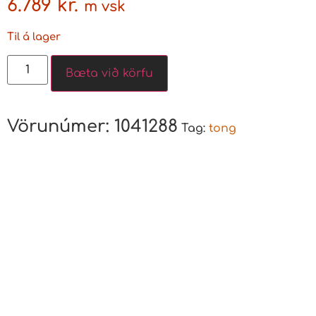
6.789
kr.
m vsk
Til á lager
Bæta við körfu
Vörunúmer:
1041288
Tag:
tong