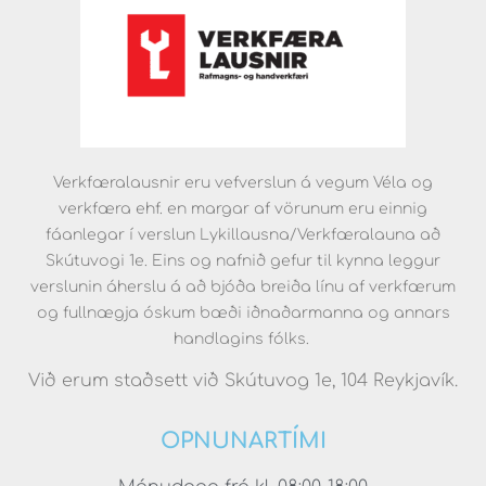
Verkfæralausnir eru vefverslun á vegum Véla og
verkfæra ehf. en margar af vörunum eru einnig
fáanlegar í verslun Lykillausna/Verkfæralauna að
Skútuvogi 1e. Eins og nafnið gefur til kynna leggur
verslunin áherslu á að bjóða breiða línu af verkfærum
og fullnægja óskum bæði iðnaðarmanna og annars
handlagins fólks.
Við erum staðsett við Skútuvog 1e, 104 Reykjavík.
OPNUNARTÍMI