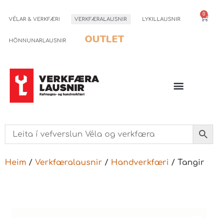
0
VÉLAR & VERKFÆRI
VERKFÆRALAUSNIR
LYKILLAUSNIR
OUTLET
HÖNNUNARLAUSNIR
Heim
/
Verkfæralausnir
/
Handverkfæri
/ Tangir