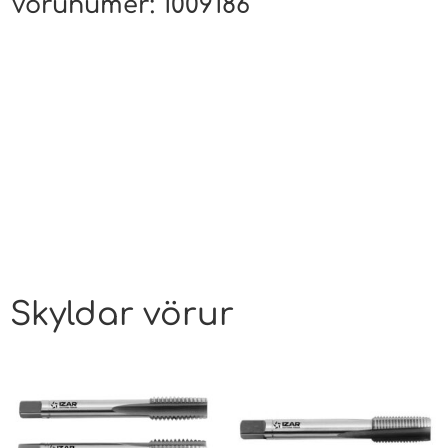
Vörunúmer:
1009186
Skyldar vörur