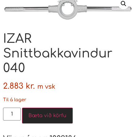
IZAR
Snittbakkavindur
040
2.883
kr.
m vsk
Til á lager
Bæta við körfu