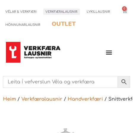
0
VÉLAR & VERKFÆRI
VERKFÆRALAUSNIR
LYKILLAUSNIR
OUTLET
HÖNNUNARLAUSNIR
Heim
/
Verkfæralausnir
/
Handverkfæri
/ Snittverk