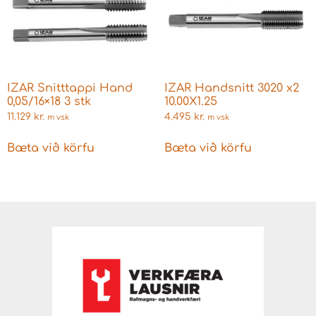
IZAR Snitttappi Hand
IZAR Handsnitt 3020 x2
0,05/16×18 3 stk
10.00X1.25
11.129
kr.
4.495
kr.
m vsk
m vsk
Bæta við körfu
Bæta við körfu