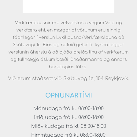
Verkfæralausnir eru vefverslun á vegum Véla og
verkfæra ehf. en margar af vörunum eru einnig
fáanlegar í verslun Lykillausna/Verkfæralauna að
Skútuvogi 1e. Eins og nafnið gefur til kynna leggur
verslunin áherslu á að bjóða breiða línu af verkfærum
og fullnægja óskum bæði iðnaðarmanna og annars
handlagins fólks.
Við erum staðsett við Skútuvog 1e, 104 Reykjavík.
OPNUNARTÍMI
Mánudaga frá kl. 08:00-18:00
Þriðjudaga frá kl. 08:00-18:00
Miðvikudaga frá kl. 08:00-18:00
Fimmtudaga frá kl. 08:00-18:00