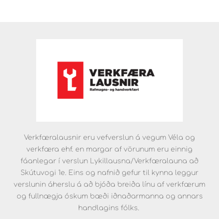
Verkfæralausnir eru vefverslun á vegum Véla og
verkfæra ehf. en margar af vörunum eru einnig
fáanlegar í verslun Lykillausna/Verkfæralauna að
Skútuvogi 1e. Eins og nafnið gefur til kynna leggur
verslunin áherslu á að bjóða breiða línu af verkfærum
og fullnægja óskum bæði iðnaðarmanna og annars
handlagins fólks.