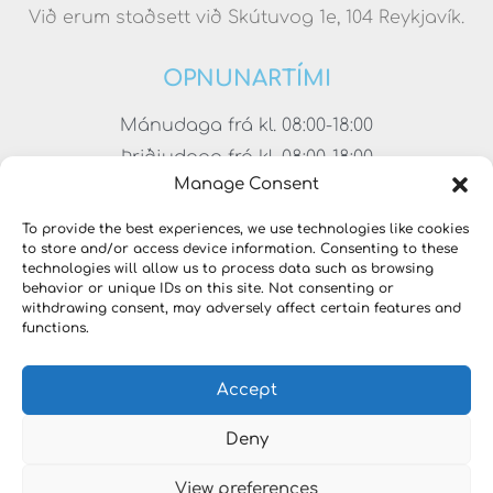
Við erum staðsett við Skútuvog 1e, 104 Reykjavík.
OPNUNARTÍMI
Mánudaga frá kl. 08:00-18:00
Þriðjudaga frá kl. 08:00-18:00
Manage Consent
Miðvikudaga frá kl. 08:00-18:00
Fimmtudaga frá kl. 08:00-18:00
To provide the best experiences, we use technologies like cookies
to store and/or access device information. Consenting to these
Föstudaga frá kl. 08:00-17:00
technologies will allow us to process data such as browsing
Laugardaga frá kl. 11:00-15:00
behavior or unique IDs on this site. Not consenting or
withdrawing consent, may adversely affect certain features and
functions.
Accept
Deny
View preferences