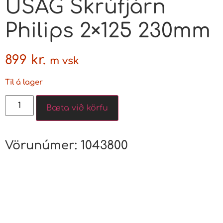
USAG Skrúfjárn
Philips 2×125 230mm
899
kr.
m vsk
Til á lager
Bæta við körfu
Vörunúmer:
1043800