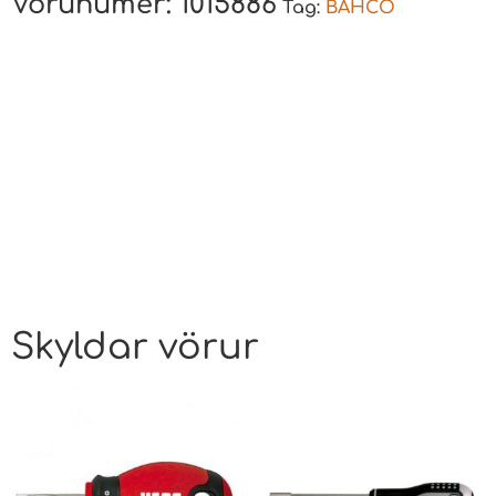
Vörunúmer:
1015886
Tag:
BAHCO
Skyldar vörur