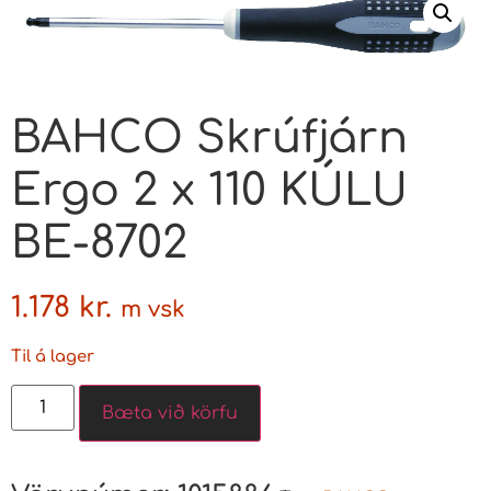
BAHCO Skrúfjárn
Ergo 2 x 110 KÚLU
BE-8702
1.178
kr.
m vsk
Til á lager
Bæta við körfu