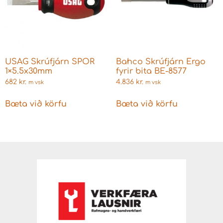
USAG Skrúfjárn SPOR
Bahco Skrúfjárn Ergo
1×5.5x30mm
fyrir bita BE-8577
682
kr.
4.836
kr.
m vsk
m vsk
Bæta við körfu
Bæta við körfu