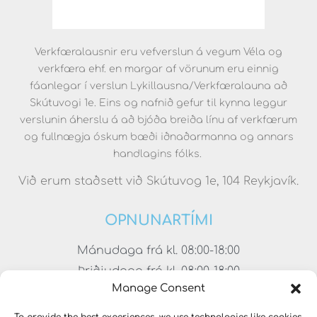
Verkfæralausnir eru vefverslun á vegum Véla og
verkfæra ehf. en margar af vörunum eru einnig
fáanlegar í verslun Lykillausna/Verkfæralauna að
Skútuvogi 1e. Eins og nafnið gefur til kynna leggur
verslunin áherslu á að bjóða breiða línu af verkfærum
og fullnægja óskum bæði iðnaðarmanna og annars
handlagins fólks.
Við erum staðsett við Skútuvog 1e, 104 Reykjavík.
OPNUNARTÍMI
Mánudaga frá kl. 08:00-18:00
Þriðjudaga frá kl. 08:00-18:00
Manage Consent
Miðvikudaga frá kl. 08:00-18:00
Fimmtudaga frá kl. 08:00-18:00