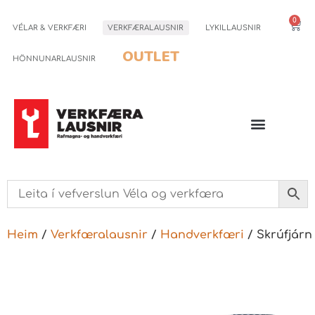
0
VÉLAR & VERKFÆRI
VERKFÆRALAUSNIR
LYKILLAUSNIR
OUTLET
HÖNNUNARLAUSNIR
Heim
/
Verkfæralausnir
/
Handverkfæri
/ Skrúfjárn