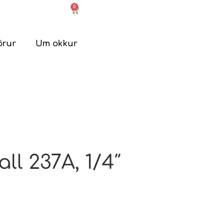
0
örur
Um okkur
ll 237A, 1/4″