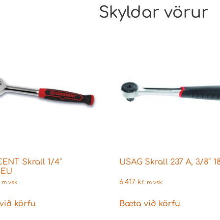
Skyldar vörur
ENT Skrall 1/4″
USAG Skrall 237 A, 3/8″ 
4EU
6.417
kr.
m vsk
m vsk
við körfu
Bæta við körfu