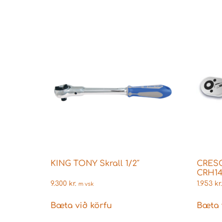
KING TONY Skrall 1/2″
CRESC
CRH1
9.300
kr.
1.953
kr.
m vsk
Bæta við körfu
Bæta 