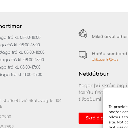
artímar
Mikið úrval afhe
 frá kl. 08:00-18:00
ga frá kl. 08:00-18:00
aga frá kl. 08:00-18:00
Hafðu samband
lykillausnir@vv.is
ga frá kl. 08:00-18:00
a frá kl. 08:00-17:00
Netklúbbur
ga frá kl. 11:00-15:00
Þegar þú skráir þig í
færðu fréttir af nýj
tilboðum!
 staðsett við Skútuvog 1e, 104
k.
To provide
and/or acc
3 2900
allow us t
Skrá á póstlista
site. Not 
69-7599
features a