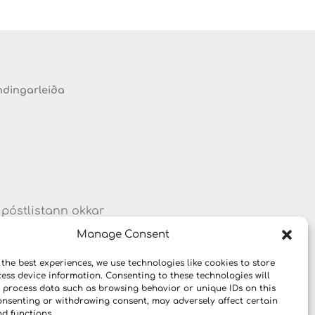
ndingarleiða
 póstlistann okkar
um vörum og
Manage Consent
 the best experiences, we use technologies like cookies to store
ess device information. Consenting to these technologies will
o process data such as browsing behavior or unique IDs on this
consenting or withdrawing consent, may adversely affect certain
nd functions.