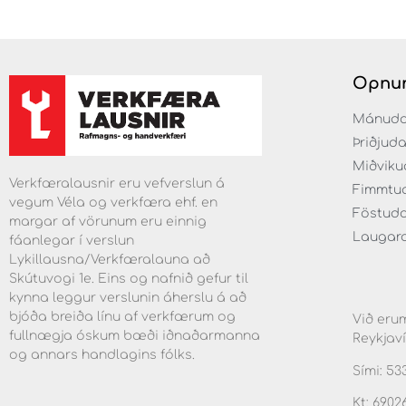
Opnun
Mánudaga
Þriðjuda
Miðvikud
Verkfæralausnir eru vefverslun á
Fimmtuda
vegum Véla og verkfæra ehf. en
Föstudag
margar af vörunum eru einnig
Laugarda
fáanlegar í verslun
Lykillausna/Verkfæralauna að
Skútuvogi 1e. Eins og nafnið gefur til
kynna leggur verslunin áherslu á að
bjóða breiða línu af verkfærum og
Við erum
fullnægja óskum bæði iðnaðarmanna
Reykjaví
og annars handlagins fólks.
Sími: 53
Kt: 6902