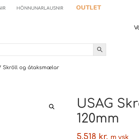
OUTLET
NIR
HÖNNUNARLAUSNIR
V
/ Skröll og átaksmælar
USAG Skra
120mm
5.518
kr.
m vsk