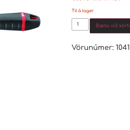
Til á lager
Bæta við körf
Vörunúmer:
104