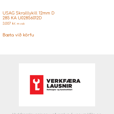
USAG Skralllykill 12mm D
285 KA U02856012D
3.007
kr.
m vsk
Bæta við körfu