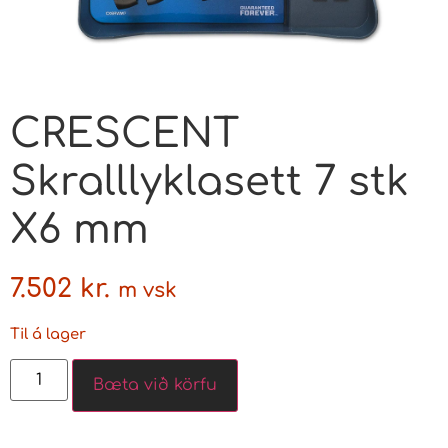
CRESCENT
Skralllyklasett 7 stk
X6 mm
7.502
kr.
m vsk
Til á lager
Bæta við körfu