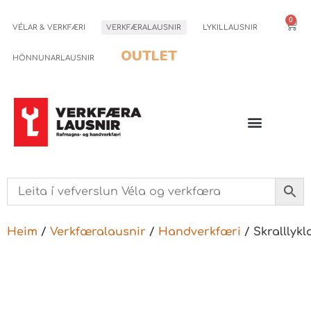
0
VÉLAR & VERKFÆRI
VERKFÆRALAUSNIR
LYKILLAUSNIR
OUTLET
HÖNNUNARLAUSNIR
Heim
/
Verkfæralausnir
/
Handverkfæri
/ Skralllykl