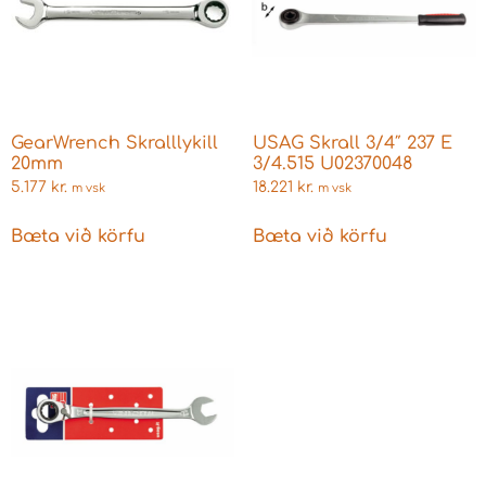
GearWrench Skralllykill
USAG Skrall 3/4″ 237 E
20mm
3/4.515 U02370048
5.177
kr.
18.221
kr.
m vsk
m vsk
Bæta við körfu
Bæta við körfu