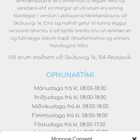
Verkfæralausnir eru vefverslun á vegum Véla og
verkfæra ehf. en margar af vörunum eru einnig
fáanlegar í verslun Lykillausna/Verkfæralauna að
Skútuvogi 1e. Eins og nafnið gefur til kynna leggur
verslunin áherslu á að bjóða breiða línu af verkfærum
og fullnægja óskum bæði iðnaðarmanna og annars
handlagins fólks.
Við erum staðsett við Skútuvog 1e, 104 Reykjavík.
OPNUNARTÍMI
Mánudaga frá kl. 08:00-18:00
Þriðjudaga frá kl. 08:00-18:00
Miðvikudaga frá kl. 08:00-18:00
Fimmtudaga frá kl. 08:00-18:00
Föstudaga frá kl. 08:00-17:00
Laugardaga frá kl. 11:00-15:00
Manage Consent