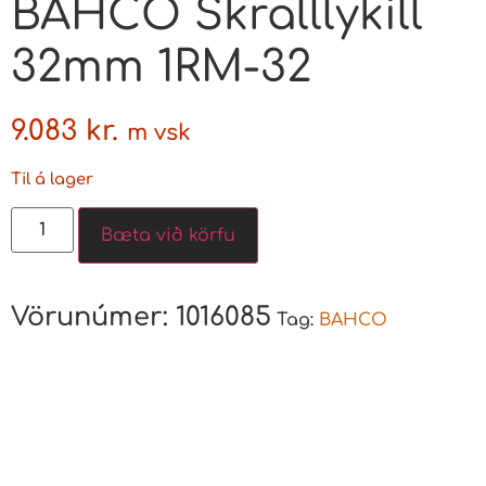
BAHCO Skralllykill
32mm 1RM-32
9.083
kr.
m vsk
Til á lager
Bæta við körfu
Vörunúmer:
1016085
Tag:
BAHCO