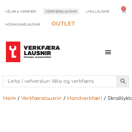
0
VÉLAR & VERKFÆRI
VERKFÆRALAUSNIR
LYKILLAUSNIR
OUTLET
HÖNNUNARLAUSNIR
Heim
/
Verkfæralausnir
/
Handverkfæri
/ Skralllykl