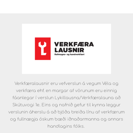
Verkfæralausnir eru vefverslun á vegum Véla og
verkfæra ehf. en margar af vörunum eru einnig
fáanlegar í verslun Lykillausna/Verkfæralauna að
Skútuvogi 1e. Eins og nafnið gefur til kynna leggur
verslunin áherslu á að bjóða breiða línu af verkfærum
og fullnægja óskum bæði iðnaðarmanna og annars
handlagins fólks.