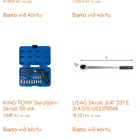
1.3703
4.464
kr.
17.050
kr.
m vsk
m vsk
Bæta við körfu
Bæta við körfu
KING TONY Skrúfjárn
USAG Skrall 3/4″ 237 E
Skrall 55 stk
3/4.515 U02370048
9.889
kr.
18.221
kr.
m vsk
m vsk
Bæta við körfu
Bæta við körfu