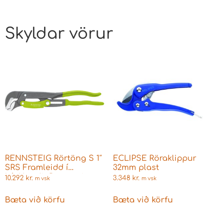
Skyldar vörur
RENNSTEIG Rörtöng S 1″
ECLIPSE Röraklippur
SRS Framleidd í
32mm plast
Þýsklandi -Rennsteig er
10.292
kr.
3.348
kr.
m vsk
m vsk
hluti af Knipex Group
Bæta við körfu
Bæta við körfu