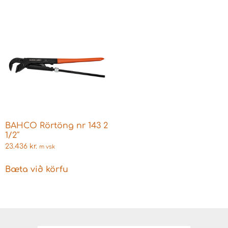
BAHCO Rörtöng nr 143 2
1/2″
23.436
kr.
m vsk
Bæta við körfu