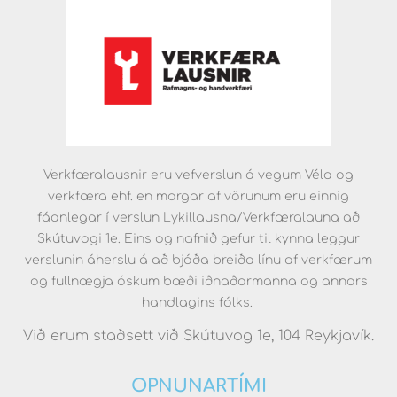
Verkfæralausnir eru vefverslun á vegum Véla og
verkfæra ehf. en margar af vörunum eru einnig
fáanlegar í verslun Lykillausna/Verkfæralauna að
Skútuvogi 1e. Eins og nafnið gefur til kynna leggur
verslunin áherslu á að bjóða breiða línu af verkfærum
og fullnægja óskum bæði iðnaðarmanna og annars
handlagins fólks.
Við erum staðsett við Skútuvog 1e, 104 Reykjavík.
OPNUNARTÍMI