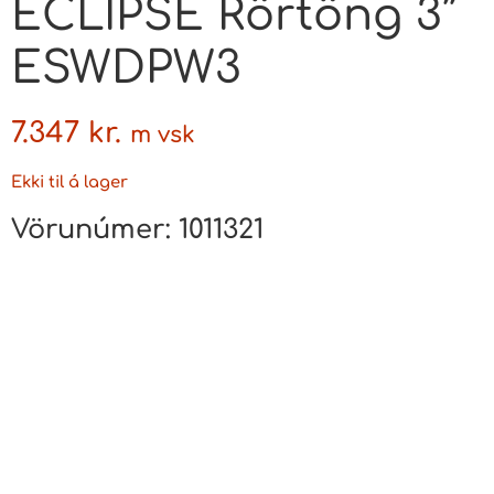
ECLIPSE Rörtöng 3″
ESWDPW3
7.347
kr.
m vsk
Ekki til á lager
Vörunúmer:
1011321