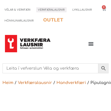
0
VÉLAR & VERKFÆRI
VERKFÆRALAUSNIR
LYKILLAUSNIR
OUTLET
HÖNNUNARLAUSNIR
Heim
/
Verkfæralausnir
/
Handverkfæri
/ Pípulagni